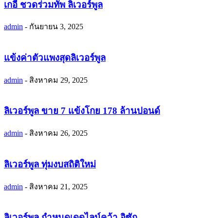
เกอี ชวดร่วมทัพ ลิเวอร์พูล
admin
-
กันยายน 3, 2025
แข้งค่าตัวแพงสุดลิเวอร์พูล
admin
-
สิงหาคม 29, 2025
ลิเวอร์พูล ขาย 7 แข้งโกย 178 ล้านปอนด์
admin
-
สิงหาคม 26, 2025
ลิเวอร์พูล ทุ่มงบสถิติใหม่
admin
-
สิงหาคม 21, 2025
ลิเวอร์พูล กำหนดเดดไลน์คว้า อิซัก