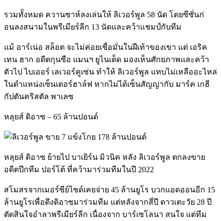
รวมทั้งหมด ควานซาห์ลงเล่นให้ ลิเวอร์พูล 58 นัด โดยซีซั่นก่
อนลงสนามในพรีเมียร์ลีก 13 นัดและคว้าแชมป์กับทีม
แม้ อาร์เน่อ สล็อต จะไม่ค่อยเชื่อมั่นในฝีเท้าของเขา แต่ เอริค
เทน ฮาก อดีตกุนซือ แมนฯ ยูไนเต็ด มองเห็นศักยภาพและคว้า
ตัวไป ไบเออร์ เลเวอร์คูเซ่น ทำให้ ลิเวอร์พูล แทบไม่เหลืออะไหล่
ในตำแหน่งเซ็นเตอร์ฮาล์ฟ หากไม่ได้เซ็นสัญญากับ มาร์ค เกฮี
กัปตันคริสตัล พาเลซ
หลุยส์ ดิอาซ – 65 ล้านปอนด์
หลุยส์ ดิอาซ ย้ายไป บาเยิร์น มิวนิค หลัง ลิเวอร์พูล ตกลงขาย
อดีตปีกทีม ปอร์โต้ ที่คว้ามาร่วมทีมในปี 2022
สโมสรจากเมอร์ซีย์ไซด์เคยจ่าย 45 ล้านยูโร บวกแอดออนอีก 15
ล้านยูโรเพื่อดึงดิอาซมาร่วมทีม แต่หลังจากสี่ปี ดาวเตะวัย 28 ปี
ตัดสินใจอำลาพรีเมียร์ลีก เนื่องจาก บาร์เซโลนา สนใจ แต่ทีม