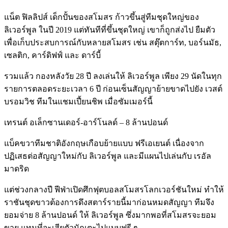
แน็ต ฟิลลิปส์ เด็กปั้นของสโมสร ก้าวขึ้นสู่ทีมชุดใหญ่ของ
ลิเวอร์พูล ในปี 2019 แต่ทันทีที่ขึ้นชุดใหญ่ เขาก็ถูกส่งไป ยืมตัว
เพื่อเก็บประสบการณ์กับหลายสโมสร เช่น สตุ๊ตการ์ท, บอร์นมัธ,
เซลติก, คาร์ดิฟฟ์ และ ดาร์บี้
รวมแล้ว กองหลังวัย 28 ปี ลงเล่นให้ ลิเวอร์พูล เพียง 29 นัดในทุก
รายการตลอดระยะเวลา 6 ปี ก่อนเซ็นสัญญาย้ายขาดไปยัง เวสต์
บรอมวิช ทีมในแชมเปี้ยนชิพ เมื่อซัมเมอร์นี้
เทรนต์ อเล็กซานเดอร์-อาร์โนลด์ – 8 ล้านปอนด์
แบ็คขวาทีมชาติอังกฤษเกือบย้ายแบบ ฟรีเอเยนต์ เนื่องจาก
ปฏิเสธต่อสัญญาใหม่กับ ลิเวอร์พูล และมีแผนไปเล่นกับ เรอัล
มาดริด
แต่ช่วงกลางปี ฟีฟ่าเปิดศึกฟุตบอลสโมสรโลกเวอร์ชันใหม่ ทำให้
ราชันชุดขาวต้องการดึงสตาร์รายนี้มาก่อนหมดสัญญา ทีมจึง
ยอมจ่าย 8 ล้านปอนด์ ให้ ลิเวอร์พูล ซึ่งมากพอที่สโมสรจะยอม
ขาย แทนที่จะเสียตัวนักเตะไปแบบฟรี ๆ