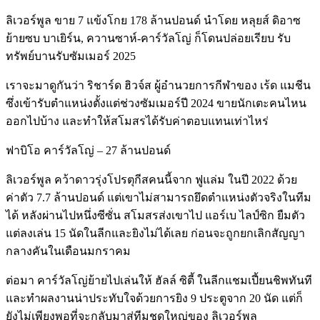
ลิเวอร์พูล ขาย 7 แข้งโกย 178 ล้านปอนด์ นำโดย หลุยส์ ดิอาซ
ย้ายซบ บาเยิร์น, ควานซาห์-คาร์วัลโญ่ ก็โดนปล่อยเรียบ รับ
ทรัพย์บานรับซัมเมอร์ 2025
เราจะมาดูกันว่า ริชาร์ด ฮิวจ์ส ผู้อำนวยการกีฬาของ เร้ด แมชีน
ซึ่งเข้ารับตำแหน่งตั้งแต่ช่วงซัมเมอร์ปี 2024 ขายนักเตะคนไหน
ออกไปบ้าง และทำให้สโมสรได้รับค่าตอบแทนเท่าไหร่
ฟาบิโอ คาร์วัลโญ่ – 27 ล้านปอนด์
ลิเวอร์พูล คว้าดาวรุ่งโปรตุกีสคนนี้จาก ฟูแล่ม ในปี 2022 ด้วย
ค่าตัว 7.7 ล้านปอนด์ แต่เขาไม่สามารถยึดตำแหน่งตัวจริงในทีม
ได้ หลังผ่านไปหนึ่งซีซั่น สโมสรส่งเขาไป แอร์เบ ไลป์ซิก ยืมตัว
แต่ลงเล่น 15 นัดในลีกและยิงไม่ได้เลย ก่อนจะถูกยกเลิกสัญญา
กลางคันในเดือนมกราคม
ต่อมา คาร์วัลโญ่ย้ายไปเล่นให้ ฮัลล์ ซิตี้ ในลีกแชมเปี้ยนชิพทันที
และทำผลงานน่าประทับใจด้วยการยิง 9 ประตูจาก 20 นัด แต่ก็
ยังไม่เพียงพอที่จะกลับมาสู่ทีมชุดใหญ่ของ ลิเวอร์พูล