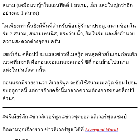
สนาม (เหมือนหญ้าในแอนฟิลด์ 1 สนาม, เล็ก และใหญ่กว่าอีก
อย่างละ 1 สนาม)
ไม่เพียงเท่านั้นยังมีพื้นที่สำหรับซ้อมผู้รักษาประตู, สนามซ้อมใน
ร่ม 2 สนาม, สนามเทนนิส, สระว่ายน้ำ, ยิมในร่ม และสิ่งอำนวย
ความสะดวกต่างๆครบครัน
เยอร์เก้น คล็อปป์ จะแถลงข่าวที่เมลวู้ด หนสุดท้ายในเกมก่อนพัก
เบรคทีมชาติ คือก่อนเจอแมนเชสเตอร์ ซิตี้ ก่อนย้ายไปสนาม
แห่งใหม่หลังจากนั้น
ตอนแรกมีรายงานว่า ลิเวอร์พูล จะยังใช้สนามเมลวู้ด ซ้อมไปจน
จบฤดูกาลนี้ แต่การย้ายครั้งนี้มาจากความต้องการของคล็อปป์
ล้วนๆ
#พรีเมียร์ลีก #ข่าวลิเวอร์พูล #ข่าวฟุตบอล #ลิเวอร์พูลแชมป์
ติดตามทุกเรื่องราว ข่าวลิเวอร์พูล ได้ที่
Liverpool World