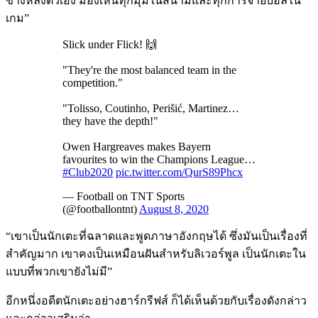
ข้างหลังตัวเอง มองเห็นทุกมุมในสนามและทุกการจ่ายบอลใน
เกม”
Slick under Flick! 🙌
"They're the most balanced team in the
competition."
"Tolisso, Coutinho, Perišić, Martinez…
they have the depth!"
Owen Hargreaves makes Bayern
favourites to win the Champions League…
#Club2020
pic.twitter.com/QurS89Phcx
— Football on TNT Sports
(@footballontnt)
August 8, 2020
“เขาเป็นนักเตะที่ฉลาดและพูดภาษาอังกฤษได้ ซึ่งมันเป็นเรื่องที่
สำคัญมาก เขาคงเป็นเหมือนฝันสำหรับลิเวอร์พูล เป็นนักเตะใน
แบบที่พวกเขายังไม่มี”
อีกหนึ่งอดีตนักเตะอย่างฮาร์กรีฟส์ ก็ได้เห็นด้วยกับเรื่องดังกล่าว