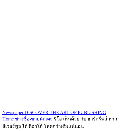
Newspaper
DISCOVER THE ART OF PUBLISHING
Home
ข่าวซื้อ-ขายนักเตะ
ริโอ เห็นด้วย กับ ฮาร์กรีฟส์ หาก
ลิเวอร์พูล ได้ ติอาโก้ โหดกว่าเดิมแน่นอน