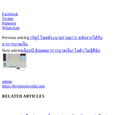
Facebook
Twitter
Pinterest
WhatsApp
Previous article
อาร์ตูร์ โพสต์ระบายร่ายยาว! หลังจากได้รับ
อาการบาดเจ็บ
Next article
คล็อปป์ อัปเดตอาการบาดเจ็บ! โจต้า ไม่สู้ดีนัก
admin
https://liverpoolworld.com
RELATED ARTICLES