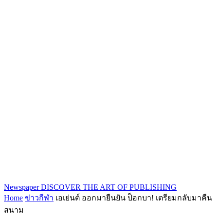
Newspaper
DISCOVER THE ART OF PUBLISHING
Home
ข่าวกีฬา
เอเย่นต์ ออกมายืนยัน ป็อกบา! เตรียมกลับมาคืน
สนาม