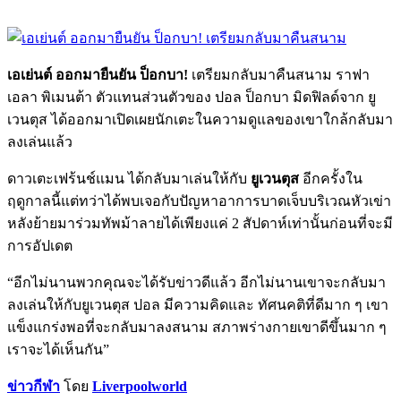
เอเย่นต์ ออกมายืนยัน ป็อกบา!
เตรียมกลับมาคืนสนาม ราฟา
เอลา พิเมนต้า ตัวแทนส่วนตัวของ ปอล ป็อกบา มิดฟิลด์จาก ยู
เวนตุส ได้ออกมาเปิดเผยนักเตะในความดูแลของเขาใกล้กลับมา
ลงเล่นแล้ว
ดาวเตะเฟร้นช์แมน ได้กลับมาเล่นให้กับ
ยูเวนตุส
อีกครั้งใน
ฤดูกาลนี้แต่ทว่าได้พบเจอกับปัญหาอาการบาดเจ็บบริเวณหัวเข่า
หลังย้ายมาร่วมทัพม้าลายได้เพียงแค่ 2 สัปดาห์เท่านั้นก่อนที่จะมี
การอัปเดต
“อีกไม่นานพวกคุณจะได้รับข่าวดีแล้ว อีกไม่นานเขาจะกลับมา
ลงเล่นให้กับยูเวนตุส ปอล มีความคิดและ ทัศนคติที่ดีมาก ๆ เขา
แข็งแกร่งพอที่จะกลับมาลงสนาม สภาพร่างกายเขาดีขึ้นมาก ๆ
เราจะได้เห็นกัน”
ข่าวกีฬา
โดย
Liverpoolworld