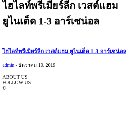
ไฮไลท์พรีเมียร์ลีก เวสต์แฮม
ยูไนเต็ด 1-3 อาร์เซน่อล
ไฮไลท์พรีเมียร์ลีก เวสต์แฮม ยูไนเต็ด 1-3 อาร์เซน่อล
admin
-
ธันวาคม 10, 2019
ABOUT US
FOLLOW US
©