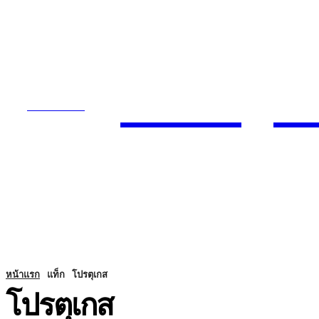
Today
SUBSCRIBE
ENTERTA
HOME
หน้าแรก
แท็ก
โปรตุเกส
โปรตุเกส