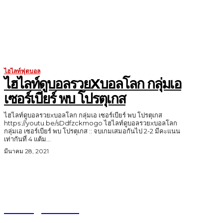
ไฮไลท์ฟุตบอล
ไฮไลท์ดูบอลรวยXบอลโลก กลุ่มเอ
เซอร์เบียร์ พบ โปรตุเกส
ไฮไลท์ดูบอลรวยxบอลโลก กลุ่มเอ เซอร์เบียร์ พบ โปรตุเกส
https://youtu.be/sDdfzckmogo ไฮไลท์ดูบอลรวยxบอลโลก
กลุ่มเอ เซอร์เบียร์ พบ โปรตุเกส :: จบเกมเสมอกันไป 2-2 มีคะแนน
เท่ากันที่ 4 แต้ม...
มีนาคม 28, 2021
TodayNews