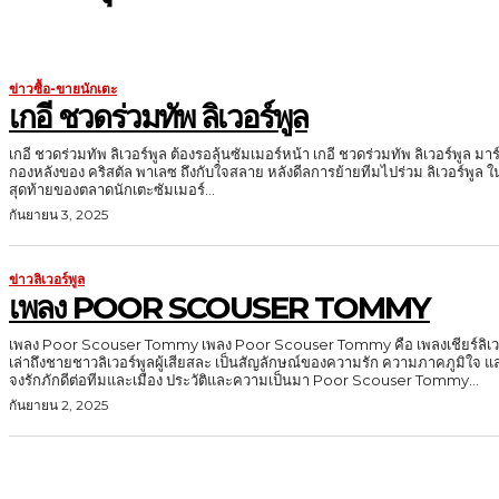
ข่าวซื้อ-ขายนักเตะ
เกอี ชวดร่วมทัพ ลิเวอร์พูล
เกอี ชวดร่วมทัพ ลิเวอร์พูล ต้องรอลุ้นซัมเมอร์หน้า เกอี ชวดร่วมทัพ ลิเวอร์พูล มาร์
กองหลังของ คริสตัล พาเลซ ถึงกับใจสลาย หลังดีลการย้ายทีมไปร่วม ลิเวอร์พูล ใ
สุดท้ายของตลาดนักเตะซัมเมอร์...
กันยายน 3, 2025
ข่าวลิเวอร์พูล
เพลง POOR SCOUSER TOMMY
เพลง Poor Scouser Tommy เพลง Poor Scouser Tommy คือ เพลงเชียร์ลิเวอร
เล่าถึงชายชาวลิเวอร์พูลผู้เสียสละ เป็นสัญลักษณ์ของความรัก ความภาคภูมิใจ 
จงรักภักดีต่อทีมและเมือง ประวัติและความเป็นมา Poor Scouser Tommy...
กันยายน 2, 2025