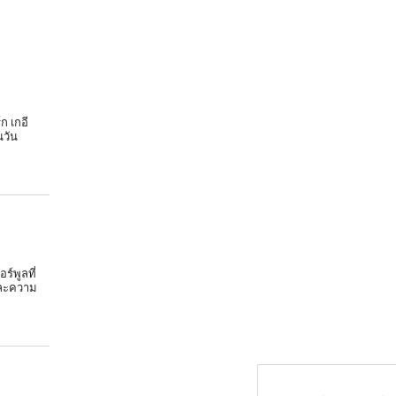
ก เกอี
นวัน
์พูลที่
และความ