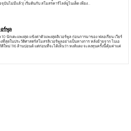
จจุบันไม่มีแล้ว) เริ่มต้นกับ สโมสรคาร์ไลล์ยูไนเต็ด เพียง...
อร์พูล
ูล 10 นักเตะแพงสุด แข้งค่าตัวแพงสุดลิเวอร์พูล ก่อนการมาของ ฟลอเรียน เวียร์
พงที่สุดในประวัติศาสตร์สโมสรลิเวอร์พูลอย่างเป็นทางการ หลังย้ายจาก ไบเอ
ี่จะได้เห็นว่า หงส์แดง จะลงทุนครั้งนี้คุ้มค่าแค่
SUBSCRIBE
AINMENT