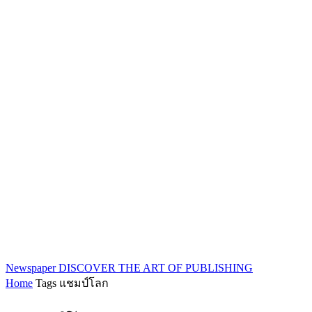
Newspaper
DISCOVER THE ART OF PUBLISHING
Home
Tags
แชมป์โลก