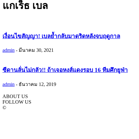
แกเร็ธ เบล
เงื่อนไขสัญญา! เบลย้ำกลับมาดริดหลังจบฤดูกาล
admin
-
มีนาคม 30, 2021
ซีดานลั่นไม่กลัว!! ถ้าเจอหงส์แดงรอบ 16 ทีมศึกยูฟ่า
admin
-
ธันวาคม 12, 2019
ABOUT US
FOLLOW US
©