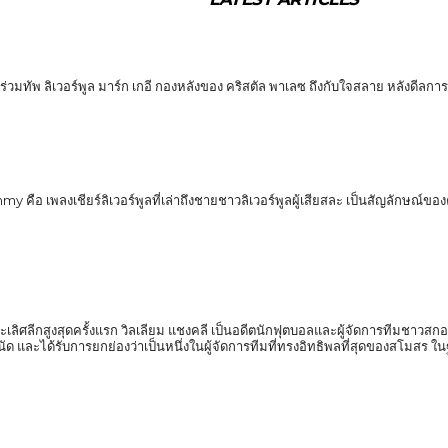
วดร่วมทัพ ลิเวอร์พูล มาร์ก เกอี กองหลังของ คริสตัล พาเลซ ถึงกับใจสลาย หลังดีลกา
 เพลงเชียร์ลิเวอร์พูลที่เล่าถึงชายชาวลิเวอร์พูลผู้เสียสละ เป็นสัญลักษณ์ขอ
และชนะเลิศลีกสูงสุดครั้งแรก วิลเลียม แชงคลี เป็นอดีตนักฟุตบอลและผู้จัดการทีมชา
งในผู้จัดการทีมที่ทรงอิทธิพลที่สุดของสโมสร ในฐานะนักฟุตบอล แชงคลีเล่นในตำแหน่งวิงฮาร์ปฝั่งขวา (ตำแหน่งที่ปัจจุบันไม่มี