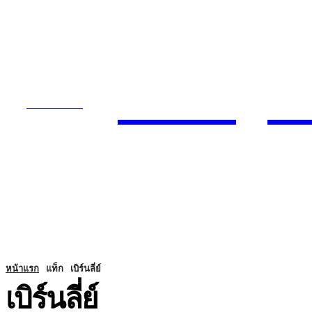
Today
SUBSCRIBE
ENTERTA
HOME
หน้าแรก
แท็ก
เบิร์นลี่ย์
เบิร์นลี่ย์