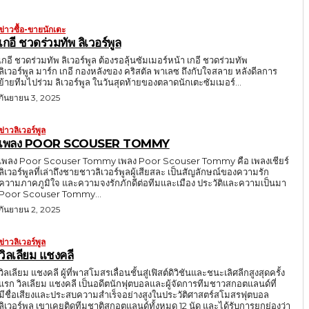
ข่าวซื้อ-ขายนักเตะ
เกอี ชวดร่วมทัพ ลิเวอร์พูล
เกอี ชวดร่วมทัพ ลิเวอร์พูล ต้องรอลุ้นซัมเมอร์หน้า เกอี ชวดร่วมทัพ
ลิเวอร์พูล มาร์ก เกอี กองหลังของ คริสตัล พาเลซ ถึงกับใจสลาย หลังดีลการ
ย้ายทีมไปร่วม ลิเวอร์พูล ในวันสุดท้ายของตลาดนักเตะซัมเมอร์...
กันยายน 3, 2025
ข่าวลิเวอร์พูล
เพลง POOR SCOUSER TOMMY
เพลง Poor Scouser Tommy เพลง Poor Scouser Tommy คือ เพลงเชียร์
ลิเวอร์พูลที่เล่าถึงชายชาวลิเวอร์พูลผู้เสียสละ เป็นสัญลักษณ์ของความรัก
ความภาคภูมิใจ และความจงรักภักดีต่อทีมและเมือง ประวัติและความเป็นมา
Poor Scouser Tommy...
กันยายน 2, 2025
ข่าวลิเวอร์พูล
วิลเลียม แชงคลี
วิลเลียม แชงคลี ผู้ที่พาสโมสรเลื่อนชั้นสู่เฟิสต์ดิวิชันและชนะเลิศลีกสูงสุดครั้ง
แรก วิลเลียม แชงคลี เป็นอดีตนักฟุตบอลและผู้จัดการทีมชาวสกอตแลนด์ที่
มีชื่อเสียงและประสบความสำเร็จอย่างสูงในประวัติศาสตร์สโมสรฟุตบอล
ลิเวอร์พูล เขาเคยติดทีมชาติสกอตแลนด์ทั้งหมด 12 นัด และได้รับการยกย่องว่า