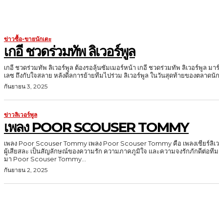
ข่าวซื้อ-ขายนักเตะ
เกอี ชวดร่วมทัพ ลิเวอร์พูล
เกอี ชวดร่วมทัพ ลิเวอร์พูล ต้องรอลุ้นซัมเมอร์หน้า เกอี ชวดร่วมทัพ ลิเวอร์พูล มา
เลซ ถึงกับใจสลาย หลังดีลการย้ายทีมไปร่วม ลิเวอร์พูล ในวันสุดท้ายของตลาดนักเ
กันยายน 3, 2025
ข่าวลิเวอร์พูล
เพลง POOR SCOUSER TOMMY
เพลง Poor Scouser Tommy เพลง Poor Scouser Tommy คือ เพลงเชียร์ลิเวอร์พ
ผู้เสียสละ เป็นสัญลักษณ์ของความรัก ความภาคภูมิใจ และความจงรักภักดีต่อทีม
มา Poor Scouser Tommy...
กันยายน 2, 2025