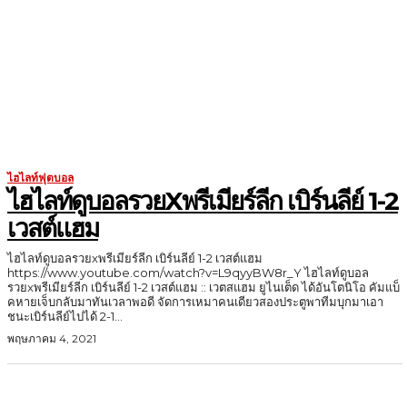
ไฮไลท์ฟุตบอล
ไฮไลท์ดูบอลรวยXพรีเมียร์ลีก เบิร์นลีย์ 1-2
เวสต์แฮม
ไฮไลท์ดูบอลรวยxพรีเมียร์ลีก เบิร์นลีย์ 1-2 เวสต์แฮม
https://www.youtube.com/watch?v=L9qyyBW8r_Y ไฮไลท์ดูบอล
รวยxพรีเมียร์ลีก เบิร์นลีย์ 1-2 เวสต์แฮม :: เวตสแฮม ยูไนเต็ด ได้อันโตนิโอ คัมแบ็
คหายเจ็บกลับมาทันเวลาพอดี จัดการเหมาคนเดียวสองประตูพาทีมบุกมาเอา
ชนะเบิร์นลีย์ไปได้ 2-1...
พฤษภาคม 4, 2021