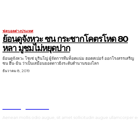
ฟุตบอลต่างประเทศ
ย้อนดูจังหวะ ซน กระชากโคตรโหด 80
หลา มูชมไม่หยุดปาก
ย้อนดูจังหวะ โชเซ่ มูรินโญ่ ผู้จัดการทีมท็อตแน่ม ฮอตสเปอร์ ออกโรงสรรเสริญ
ซน ฮึน-มิน ว่าเป็นเสมือนยอดดาวยิงระดับตำนานของโลก
ธันวาคม 8, 2019
TodayNews
Aenean mollis odio augue, sit amet sollicitudin augue ullamcorper e