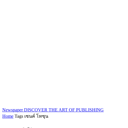
Newspaper
DISCOVER THE ART OF PUBLISHING
Home
Tags
เซนค์ โทซุน