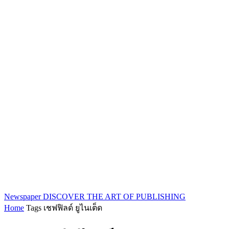
Newspaper
DISCOVER THE ART OF PUBLISHING
Home
Tags
เชฟฟิลด์ ยูไนเต็ด