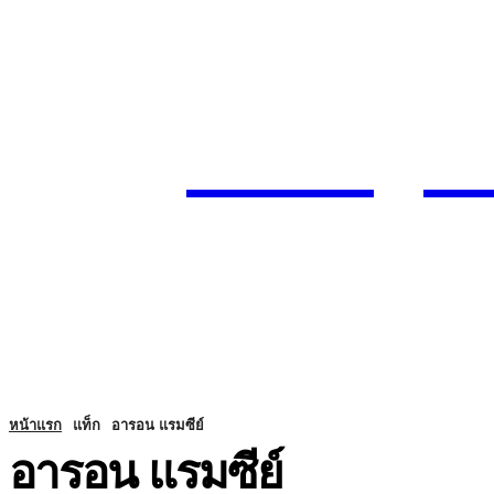
Today
SUBSCRIBE
ENTERTA
HOME
หน้าแรก
แท็ก
อารอน แรมซีย์
อารอน แรมซีย์