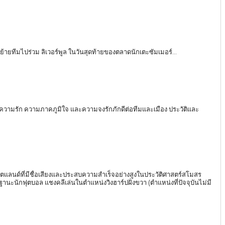
รย้ายทีมไปร่วม ลิเวอร์พูล ในวันสุดท้ายของตลาดนักเตะซัมเมอร์...
งความรัก ความภาคภูมิใจ และความจงรักภักดีต่อทีมและเมือง ประวัติและ
วสกอตแลนด์ที่มีชื่อเสียงและประสบความสำเร็จอย่างสูงในประวัติศาสตร์สโมสร