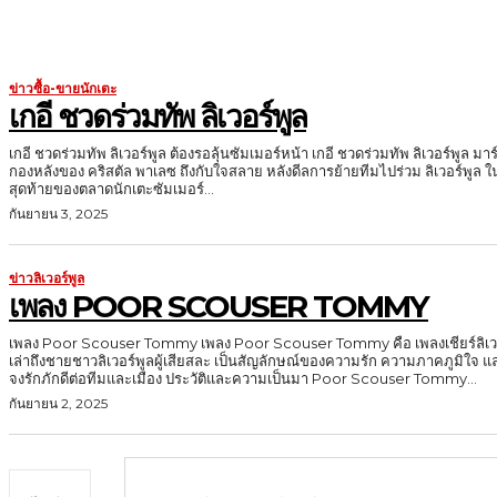
ข่าวซื้อ-ขายนักเตะ
เกอี ชวดร่วมทัพ ลิเวอร์พูล
เกอี ชวดร่วมทัพ ลิเวอร์พูล ต้องรอลุ้นซัมเมอร์หน้า เกอี ชวดร่วมทัพ ลิเวอร์พูล มาร์
กองหลังของ คริสตัล พาเลซ ถึงกับใจสลาย หลังดีลการย้ายทีมไปร่วม ลิเวอร์พูล ใ
สุดท้ายของตลาดนักเตะซัมเมอร์...
กันยายน 3, 2025
ข่าวลิเวอร์พูล
เพลง POOR SCOUSER TOMMY
เพลง Poor Scouser Tommy เพลง Poor Scouser Tommy คือ เพลงเชียร์ลิเวอร
เล่าถึงชายชาวลิเวอร์พูลผู้เสียสละ เป็นสัญลักษณ์ของความรัก ความภาคภูมิใจ 
จงรักภักดีต่อทีมและเมือง ประวัติและความเป็นมา Poor Scouser Tommy...
กันยายน 2, 2025