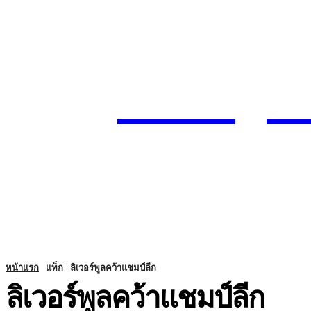
Today
SUBSCRIBE
ENTERTA
HOME
หน้าแรก
แท็ก
ลิเวอร์พูลคว้าแชมป์ลีก
ลิเวอร์พูลคว้าแชมป์ลีก