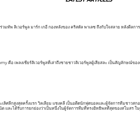
วดร่วมทัพ ลิเวอร์พูล มาร์ก เกอี กองหลังของ คริสตัล พาเลซ ถึงกับใจสลาย หลังดีลกา
 เพลงเชียร์ลิเวอร์พูลที่เล่าถึงชายชาวลิเวอร์พูลผู้เสียสละ เป็นสัญลักษณ์ขอ
และชนะเลิศลีกสูงสุดครั้งแรก วิลเลียม แชงคลี เป็นอดีตนักฟุตบอลและผู้จัดการทีมชา
งในผู้จัดการทีมที่ทรงอิทธิพลที่สุดของสโมสร ในฐานะนักฟุตบอล แชงคลีเล่นในตำแหน่งวิงฮาร์ปฝั่งขวา (ตำแหน่งที่ปัจจุบันไม่มี