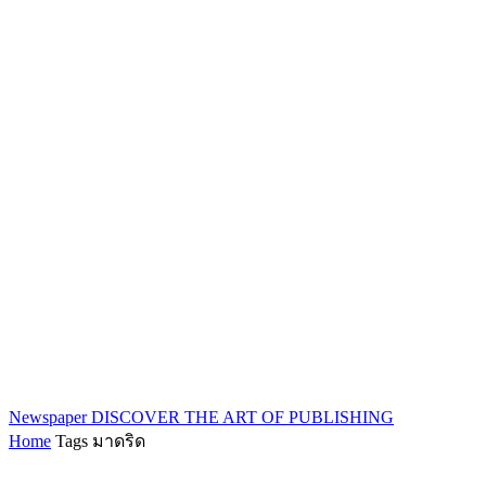
Newspaper
DISCOVER THE ART OF PUBLISHING
Home
Tags
มาดริด