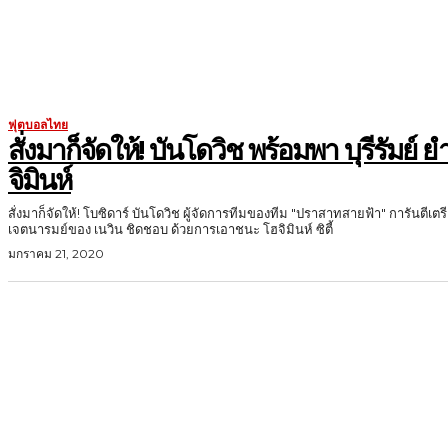
ฟุตบอลไทย
สั่งมาก็จัดให้! บันโดวิช พร้อมพา บุรีรัมย์ 
จิมินห์
สั่งมาก็จัดให้! โบซิดาร์ บันโดวิช ผู้จัดการทีมของทีม "ปราสาทสายฟ้า" การันตี
เจตนารมย์ของ เนวิน ชิดชอบ ด้วยการเอาชนะ โฮจิมินห์ ซิตี้
มกราคม 21, 2020