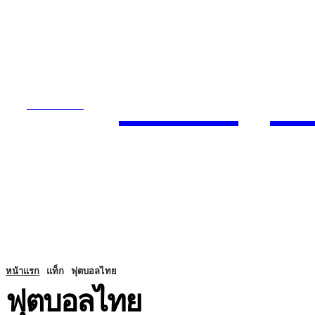
Today
SUBSCRIBE
ENTERTA
HOME
หน้าแรก
แท็ก
ฟุตบอลไทย
ฟุตบอลไทย