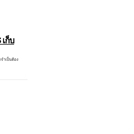
 เก็บ
มจำเป็นต้อง