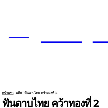
Today
SUBSCRIBE
ENTERTA
HOME
หน้าแรก
แท็ก
ฟันดาบไทย คว้าทองที่ 2
ฟันดาบไทย คว้าทองที่ 2