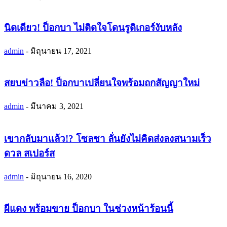
นิดเดียว! ป็อกบา ไม่ติดใจโดนรูดิเกอร์งับหลัง
admin
-
มิถุนายน 17, 2021
สยบข่าวลือ! ป็อกบาเปลี่ยนใจพร้อมถกสัญญาใหม่
admin
-
มีนาคม 3, 2021
เขากลับมาแล้ว!? โซลชา ลั่นยังไม่คิดส่งลงสนามเร็ว
ดวล สเปอร์ส
admin
-
มิถุนายน 16, 2020
ผีแดง พร้อมขาย ป็อกบา ในช่วงหน้าร้อนนี้