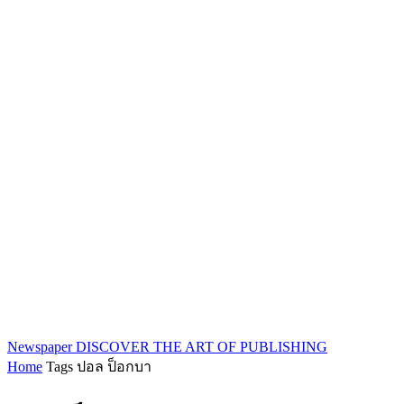
Newspaper
DISCOVER THE ART OF PUBLISHING
Home
Tags
ปอล ป็อกบา