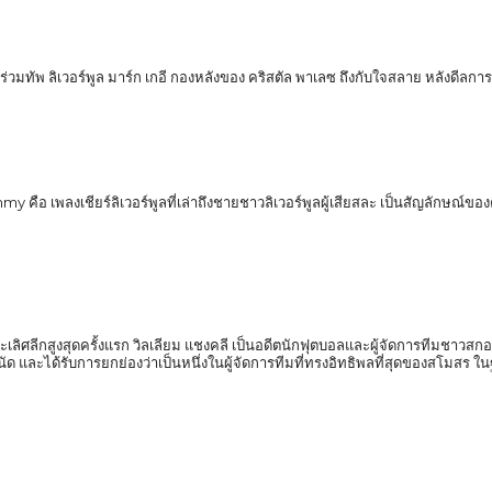
วดร่วมทัพ ลิเวอร์พูล มาร์ก เกอี กองหลังของ คริสตัล พาเลซ ถึงกับใจสลาย หลังดีลกา
 เพลงเชียร์ลิเวอร์พูลที่เล่าถึงชายชาวลิเวอร์พูลผู้เสียสละ เป็นสัญลักษณ์ขอ
และชนะเลิศลีกสูงสุดครั้งแรก วิลเลียม แชงคลี เป็นอดีตนักฟุตบอลและผู้จัดการทีมชา
งในผู้จัดการทีมที่ทรงอิทธิพลที่สุดของสโมสร ในฐานะนักฟุตบอล แชงคลีเล่นในตำแหน่งวิงฮาร์ปฝั่งขวา (ตำแหน่งที่ปัจจุบันไม่มี