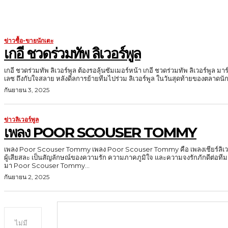
ข่าวซื้อ-ขายนักเตะ
เกอี ชวดร่วมทัพ ลิเวอร์พูล
เกอี ชวดร่วมทัพ ลิเวอร์พูล ต้องรอลุ้นซัมเมอร์หน้า เกอี ชวดร่วมทัพ ลิเวอร์พูล มา
เลซ ถึงกับใจสลาย หลังดีลการย้ายทีมไปร่วม ลิเวอร์พูล ในวันสุดท้ายของตลาดนักเ
กันยายน 3, 2025
ข่าวลิเวอร์พูล
เพลง POOR SCOUSER TOMMY
เพลง Poor Scouser Tommy เพลง Poor Scouser Tommy คือ เพลงเชียร์ลิเวอร์พ
ผู้เสียสละ เป็นสัญลักษณ์ของความรัก ความภาคภูมิใจ และความจงรักภักดีต่อทีม
มา Poor Scouser Tommy...
กันยายน 2, 2025
ไม่มี