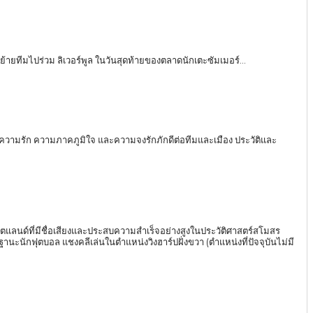
รย้ายทีมไปร่วม ลิเวอร์พูล ในวันสุดท้ายของตลาดนักเตะซัมเมอร์...
งความรัก ความภาคภูมิใจ และความจงรักภักดีต่อทีมและเมือง ประวัติและ
วสกอตแลนด์ที่มีชื่อเสียงและประสบความสำเร็จอย่างสูงในประวัติศาสตร์สโมสร