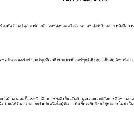
วดร่วมทัพ ลิเวอร์พูล มาร์ก เกอี กองหลังของ คริสตัล พาเลซ ถึงกับใจสลาย หลังดีลกา
 เพลงเชียร์ลิเวอร์พูลที่เล่าถึงชายชาวลิเวอร์พูลผู้เสียสละ เป็นสัญลักษณ์ขอ
และชนะเลิศลีกสูงสุดครั้งแรก วิลเลียม แชงคลี เป็นอดีตนักฟุตบอลและผู้จัดการทีมชา
งในผู้จัดการทีมที่ทรงอิทธิพลที่สุดของสโมสร ในฐานะนักฟุตบอล แชงคลีเล่นในตำแหน่งวิงฮาร์ปฝั่งขวา (ตำแหน่งที่ปัจจุบันไม่มี