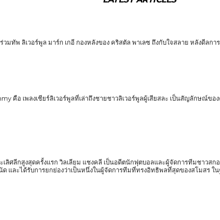
วดร่วมทัพ ลิเวอร์พูล มาร์ก เกอี กองหลังของ คริสตัล พาเลซ ถึงกับใจสลาย หลังดีลกา
 เพลงเชียร์ลิเวอร์พูลที่เล่าถึงชายชาวลิเวอร์พูลผู้เสียสละ เป็นสัญลักษณ์ขอ
และชนะเลิศลีกสูงสุดครั้งแรก วิลเลียม แชงคลี เป็นอดีตนักฟุตบอลและผู้จัดการทีมชา
งในผู้จัดการทีมที่ทรงอิทธิพลที่สุดของสโมสร ในฐานะนักฟุตบอล แชงคลีเล่นในตำแหน่งวิงฮาร์ปฝั่งขวา (ตำแหน่งที่ปัจจุบันไม่มี