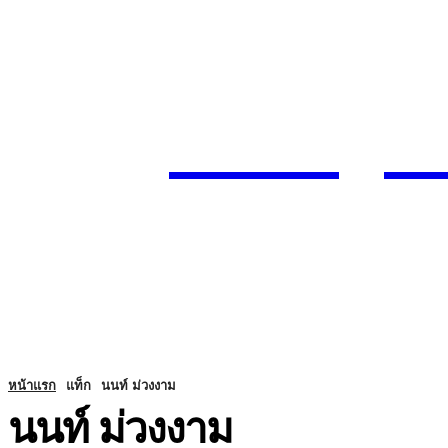
Today
SUBSCRIBE
ENTERTA
HOME
หน้าแรก
แท็ก
นนท์ ม่วงงาม
นนท์ ม่วงงาม