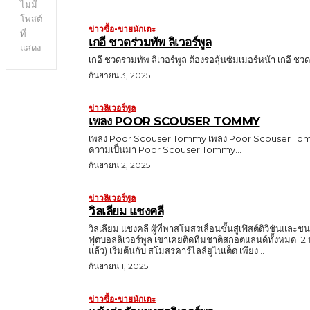
ไม่มี
โพสต์
ข่าวซื้อ-ขายนักเตะ
ที่
เกอี ชวดร่วมทัพ ลิเวอร์พูล
แสดง
เกอี ชวดร่วมทัพ ลิเวอร์พูล ต้องรอลุ้นซัมเมอร์หน้า เกอี ช
กันยายน 3, 2025
ข่าวลิเวอร์พูล
เพลง POOR SCOUSER TOMMY
เพลง Poor Scouser Tommy เพลง Poor Scouser Tommy คือ
ความเป็นมา Poor Scouser Tommy...
กันยายน 2, 2025
ข่าวลิเวอร์พูล
วิลเลียม แชงคลี
วิลเลียม แชงคลี ผู้ที่พาสโมสรเลื่อนชั้นสู่เฟิสต์ดิวิชัน
ฟุตบอลลิเวอร์พูล เขาเคยติดทีมชาติสกอตแลนด์ทั้งหมด 12 นัด และได้รับการยกย่องว่าเป็นหนึ่
แล้ว) เริ่มต้นกับ สโมสรคาร์ไลล์ยูไนเต็ด เพียง...
กันยายน 1, 2025
ข่าวซื้อ-ขายนักเตะ