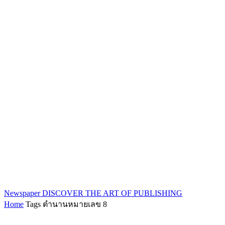
Newspaper
DISCOVER THE ART OF PUBLISHING
Home
Tags
ตำนานหมายเลข 8