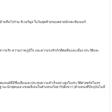
รย้ายทีมไปร่วม ลิเวอร์พูล ในวันสุดท้ายของตลาดนักเตะซัมเมอร์...
งความรัก ความภาคภูมิใจ และความจงรักภักดีต่อทีมและเมือง ประวัติและ
วสกอตแลนด์ที่มีชื่อเสียงและประสบความสำเร็จอย่างสูงในประวัติศาสตร์สโมสร