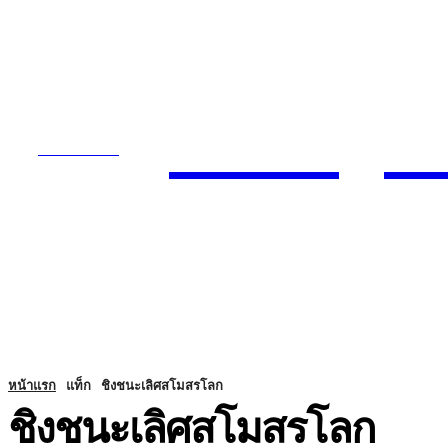
Today
SUBSCRIBE
ENTERTA
HOME
หน้าแรก
แท็ก
ชิงชนะเลิศสโมสรโลก
ชิงชนะเลิศสโมสรโลก