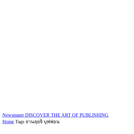
Newspaper
DISCOVER THE ART OF PUBLISHING
Home
Tags
จานลุยจิ บุฟฟอน