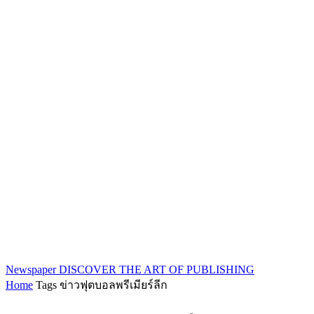
Newspaper
DISCOVER THE ART OF PUBLISHING
Home
Tags
ข่าวฟุตบอลพรีเมียร์ลีก