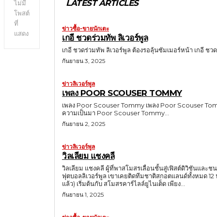
LATEST ARTICLES
ไม่มี
โพสต์
ที่
ข่าวซื้อ-ขายนักเตะ
แสดง
เกอี ชวดร่วมทัพ ลิเวอร์พูล
เกอี ชวดร่วมทัพ ลิเวอร์พูล ต้องรอลุ้นซัมเมอร์หน้า เกอี ช
กันยายน 3, 2025
ข่าวลิเวอร์พูล
เพลง POOR SCOUSER TOMMY
เพลง Poor Scouser Tommy เพลง Poor Scouser Tommy คือ
ความเป็นมา Poor Scouser Tommy...
กันยายน 2, 2025
ข่าวลิเวอร์พูล
วิลเลียม แชงคลี
วิลเลียม แชงคลี ผู้ที่พาสโมสรเลื่อนชั้นสู่เฟิสต์ดิวิชัน
ฟุตบอลลิเวอร์พูล เขาเคยติดทีมชาติสกอตแลนด์ทั้งหมด 12 นัด และได้รับการยกย่องว่าเป็นหนึ่
แล้ว) เริ่มต้นกับ สโมสรคาร์ไลล์ยูไนเต็ด เพียง...
กันยายน 1, 2025