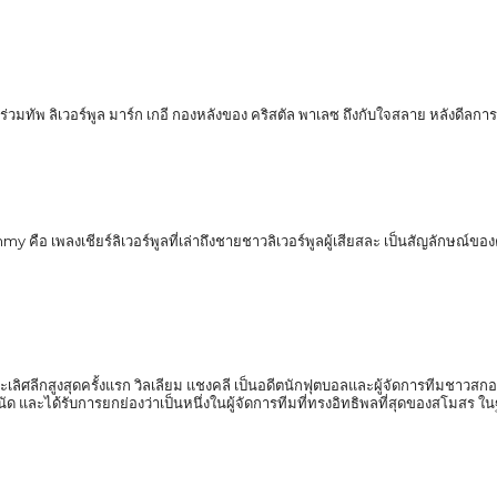
วดร่วมทัพ ลิเวอร์พูล มาร์ก เกอี กองหลังของ คริสตัล พาเลซ ถึงกับใจสลาย หลังดีลกา
 เพลงเชียร์ลิเวอร์พูลที่เล่าถึงชายชาวลิเวอร์พูลผู้เสียสละ เป็นสัญลักษณ์ขอ
และชนะเลิศลีกสูงสุดครั้งแรก วิลเลียม แชงคลี เป็นอดีตนักฟุตบอลและผู้จัดการทีมชา
งในผู้จัดการทีมที่ทรงอิทธิพลที่สุดของสโมสร ในฐานะนักฟุตบอล แชงคลีเล่นในตำแหน่งวิงฮาร์ปฝั่งขวา (ตำแหน่งที่ปัจจุบันไม่มี