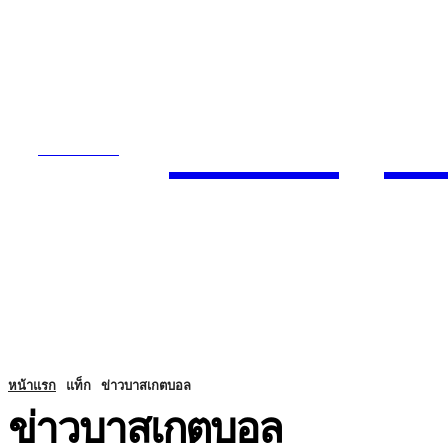
Today
SUBSCRIBE
ENTERTA
HOME
หน้าแรก
แท็ก
ข่าวบาสเกตบอล
ข่าวบาสเกตบอล