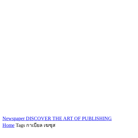
Newspaper
DISCOVER THE ART OF PUBLISHING
Home
Tags
กาเบียล เฆซุส