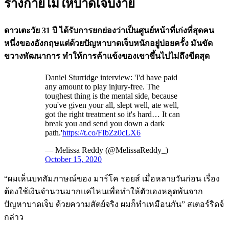
ร่างกายไม่ให้บาดเจ็บง่าย
ดาวเตะวัย 31 ปี ได้รับการยกย่องว่าเป็นศูนย์หน้าที่เก่งที่สุดคน
หนึ่งของอังกฤษแต่ด้วยปัญหาบาดเจ็บหนักอยู่บ่อยครั้ง มันขัด
ขวางพัฒนาการ ทำให้การค้าแข้งของเขาขึ้นไปไม่ถึงขีดสุด
Daniel Sturridge interview: 'I'd have paid
any amount to play injury-free. The
toughest thing is the mental side, because
you've given your all, slept well, ate well,
got the right treatment so it's hard… It can
break you and send you down a dark
path.'
https://t.co/FIbZz0cLX6
— Melissa Reddy (@MelissaReddy_)
October 15, 2020
“ผมเห็นบทสัมภาษณ์ของ มาร์โค รอยส์ เมื่อหลายวันก่อน เรื่อง
ต้องใช้เงินจำนวนมากแค่ไหนเพื่อทำให้ตัวเองหลุดพ้นจาก
ปัญหาบาดเจ็บ ด้วยความสัตย์จริง ผมก็ทำเหมือนกัน” สเตอร์ริดจ์
กล่าว