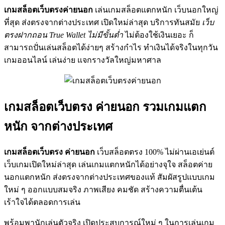
เกมสล็อตเว็บตรงค่ายนอก
เล่นเกมสล็อตแตกหนัก เว็บนอกใหญ่
ที่สุด ส่งตรงจากต่างประเทศ เปิดใหม่ล่าสุด บริการทันสมัย
เว็บ
ตรงฝากถอน True Wallet ไม่มีขั้นต่ำ
ไม่ต้องใช้เงินเยอะ ก็
สามารถปั่นเล่นสล็อตได้ง่ายๆ สร้างกำไร ทำเงินได้จริงในทุกวัน
เกมออนไลน์ เล่นง่าย แจกรางวัลใหญ่มหาศาล
เกมสล็อตเว็บตรง ค่ายนอก รวมเกมแตก
หนัก จากต่างประเทศ
เกมสล็อตเว็บตรง ค่ายนอก
เว็บสล็อตตรง 100% ไม่ผ่านเอเย่นต์
เว็บเกมเปิดใหม่ล่าสุด เล่นเกมแตกหนักได้อย่างจุใจ สล็อตค่าย
นอกแตกหนัก ส่งตรงจากต่างประเทศของแท้ สัมผัสรูปแบบเกม
ใหม่ ๆ ออกแบบสมจริง ภาพเสียง คมชัด สร้างความตื่นเต้น
เร้าใจได้ตลอดการเล่น
พร้อมพานักเล่นตัวจริง เปิดประสบการณ์ใหม่ ๆ ในการเล่นเกม