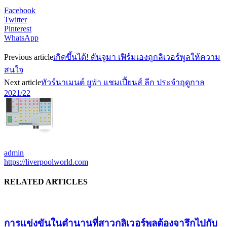
Facebook
Twitter
Pinterest
WhatsApp
Previous article
เกิดขึ้นได้! ดันจูมา เฟิร์มเองถูกลิเวอร์พูลให้ความ
สนใจ
Next article
ทัวร์นาเมนต์ ยูฟ่า แชมเปี้ยนส์ ลีก ประจำฤดูกาล
2021/22
admin
https://liverpoolworld.com
RELATED ARTICLES
การแข่งขันในตำนานที่สาวกลิเวอร์พูลต้องจารึกไปกับ