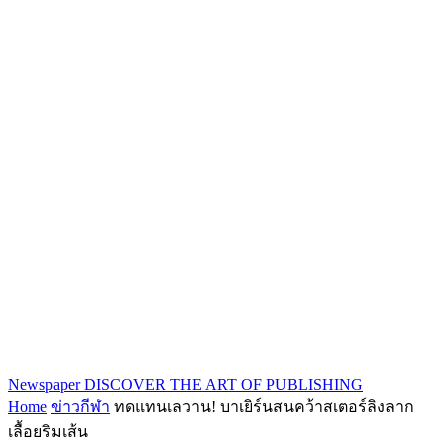
Newspaper
DISCOVER THE ART OF PUBLISHING
Home
ข่าวกีฬา
ทดแทนเลวาน! บาเยิร์นสนคว้าสเตอร์ลิงลาก
เลื้อยริมเส้น