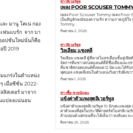
ข่าวลิเวอร์พูล
เพลง POOR SCOUSER TOMM
เพลง Poor Scouser Tommy เพลง Poor Scous
เป็นสัญลักษณ์ของความรัก ความภาคภูมิใจ 
และ มานู โคเน่ กอง
Tommy...
กันยายน 2, 2025
กราเฟนแบร์ก จาก บา
อปชั่นใหม่นั่นก็คือ
ข่าวลิเวอร์พูล
ื่อปี 2019
วิลเลียม แชงคลี
วิลเลียม แชงคลี ผู้ที่พาสโมสรเลื่อนชั้นสู่เฟ
จัดการทีมชาวสกอตแลนด์ที่มีชื่อเสียงและป
ทีมชาติสกอตแลนด์ทั้งหมด 12 นัด และได้รับการยก
ฟุตบอล แชงคลีเล่นในตำแหน่งวิงฮาร์ปฝั่งขวา (ต
ริมแกร่งในตำแหน่ง
กันยายน 1, 2025
เมื่อซีซั่น 2022-
อัลลิสเตอร์ มาจาก
ข่าวซื้อ-ขายนักเตะ
แข้งค่าตัวแพงสุดลิเวอร์พูล
ี่ยนแปลงแน่นอน
แข้งค่าตัวแพงสุดลิเวอร์พูล 10 นักเตะแพงสุด
ค่าตัวแพงที่สุดในประวัติศาสตร์สโมสรลิเวอร์
ล้านปอนด์ แต่ก่อนที่จะได้เห็นว่า หงส์แดง
สิงหาคม 29, 2025