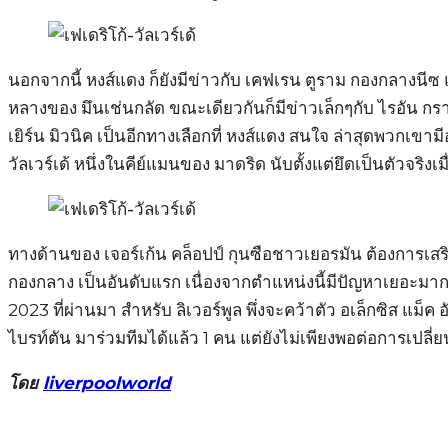
นอกจากนี้ หงส์แดง ก็ยังมีข่าวกับ เคฟเรน ตูราม กองกลางนีซ 
หลางของ มึนเช่นกลัด ขณะเดียวกันก็มีข่าวเล็กๆกับ ไรอัน 
เยิร์น มิวนิค เป็นอีกทางเลือกที่ หงส์แดง สนใจ ล่าสุดพวกเขามีอ
วัลเวร์เด้ หนึ่งในคีย์แมนของ มาดริด นับตั้งแต่ยึดเป็นตัวจริงเม
ทางด้านของ เจอร์เก้น คล็อปป์ กุนซือชาวเยอรมัน ต้องการเส
กองกลาง เป็นอันดับแรก เนื่องจากตำแหน่งนี้มีปัญหาเยอะมากๆ 
2023 ที่ผ่านมา สำหรับ ลิเวอร์พูล พึ่งจะคว้าตัว อเล็กซิส แม็ค 
ไบรท์ตัน มาร่วมทีมได้แล้ว 1 คน แต่ยังไม่เพียงพอต่อการเปล
โดย
liverpoolworld