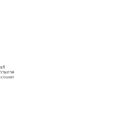
ยร์
ก ความภาค
 Scouser