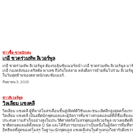
MORE LIKE THIS
ข่าวซื้อ-ขายนักเตะ
เกอี ชวดร่วมทัพ ลิเวอร์พูล
เกอี ชวดร่วมทัพ ลิเวอร์พูล ต้องรอลุ้นซัมเมอร์หน้า เกอี ชวดร่วมทัพ ลิเวอร์พูล มาร
เกอี กองหลังของ คริสตัล พาเลซ ถึงกับใจสลาย หลังดีลการย้ายทีมไปร่วม ลิเวอร์พ
ในวันสุดท้ายของตลาดนักเตะซัมเมอร์...
กันยายน 3, 2025
ข่าวลิเวอร์พูล
วิลเลียม แชงคลี
วิลเลียม แชงคลี ผู้ที่พาสโมสรเลื่อนชั้นสู่เฟิสต์ดิวิชันและชนะเลิศลีกสูงสุดครั้งแรก
วิลเลียม แชงคลี เป็นอดีตนักฟุตบอลและผู้จัดการทีมชาวสกอตแลนด์ที่มีชื่อเสียง
ประสบความสำเร็จอย่างสูงในประวัติศาสตร์สโมสรฟุตบอลลิเวอร์พูล เขาเคยติดที
ชาติสกอตแลนด์ทั้งหมด 12 นัด และได้รับการยกย่องว่าเป็นหนึ่งในผู้จัดการทีมที่ท
อิทธิพลที่สุดของสโมสร ในฐานะนักฟุตบอล แชงคลีเล่นในตำแหน่งวิงฮาร์ปฝั่งขวา