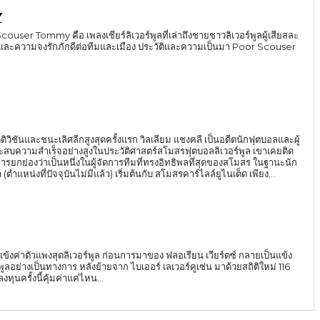
Y
er Tommy คือ เพลงเชียร์ลิเวอร์พูลที่เล่าถึงชายชาวลิเวอร์พูลผู้เสียสละ
และความจงรักภักดีต่อทีมและเมือง ประวัติและความเป็นมา Poor Scouser
ิสต์ดิวิชันและชนะเลิศลีกสูงสุดครั้งแรก วิลเลียม แชงคลี เป็นอดีตนักฟุตบอลและผู้
ระสบความสำเร็จอย่างสูงในประวัติศาสตร์สโมสรฟุตบอลลิเวอร์พูล เขาเคยติด
ย่องว่าเป็นหนึ่งในผู้จัดการทีมที่ทรงอิทธิพลที่สุดของสโมสร ในฐานะนัก
ำแหน่งที่ปัจจุบันไม่มีแล้ว) เริ่มต้นกับ สโมสรคาร์ไลล์ยูไนเต็ด เพียง...
 แข้งค่าตัวแพงสุดลิเวอร์พูล ก่อนการมาของ ฟลอเรียน เวียร์ตซ์ กลายเป็นแข้ง
พูลอย่างเป็นทางการ หลังย้ายจาก ไบเออร์ เลเวอร์คูเซ่น มาด้วยสถิติใหม่ 116
 จะลงทุนครั้งนี้คุ้มค่าแค่ไหน...