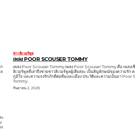
ข่าวลิเวอร์พูล
เพลง POOR SCOUSER TOMMY
์ก
เพลง Poor Scouser Tommy เพลง Poor Scouser Tommy คือ เพลงเชี
ูล
ลิเวอร์พูลที่เล่าถึงชายชาวลิเวอร์พูลผู้เสียสละ เป็นสัญลักษณ์ของความรั
ภูมิใจ และความจงรักภักดีต่อทีมและเมือง ประวัติและความเป็นมา Poor
Tommy...
กันยายน 2, 2025
และ
ม
รง