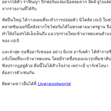
อยากได้ตัว ราฟินญา ปีกฟอร์มแจ่มเนื้อหอมจาก ลีดส์ ยูไนเต็
จากรายงานที่ได้รับ
ทัพปืนใหญ่ ได้วางแผนที่จะทำการปล่อยตัว นิโคลัส เปเป้ ในช
ตลาดซัมเมอร์นี้หลังจากโชว์ฟอร์มได้ไม่ตรงตามมาตรฐาน จึง
ทำให้สโมสรได้เล็งเห็นถึง แนวรุกรายใหม่เข้ามาทดแทนตำแห
ของ เปเป้
และล่าสุด กุนซืออาร์เซนอล อย่าง มิเกล อาร์เตต้า ได้ทำรายชื
แข้งใหม่ที่จะเข้ามาทดแทน โดยมีรายชื่อของแนวรุกทีมชาติ
ซิลปรากฎอยู่ด้วย ดีลนี้ไม่ได้สำเร็จง่าย เพราะมี บาร์เซโลนา
ต้องการตัวเช่นกัน
ติดตามข่าวอื่นได้ที่
Liverpoolworld