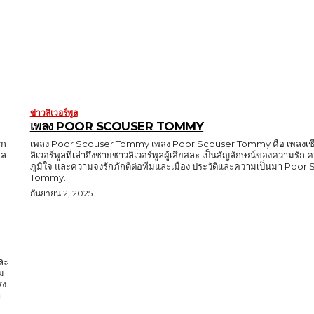
ข่าวลิเวอร์พูล
เพลง POOR SCOUSER TOMMY
์ก
เพลง Poor Scouser Tommy เพลง Poor Scouser Tommy คือ เพลงเชี
ูล
ลิเวอร์พูลที่เล่าถึงชายชาวลิเวอร์พูลผู้เสียสละ เป็นสัญลักษณ์ของความรั
ภูมิใจ และความจงรักภักดีต่อทีมและเมือง ประวัติและความเป็นมา Poor
Tommy...
กันยายน 2, 2025
และ
ม
รง