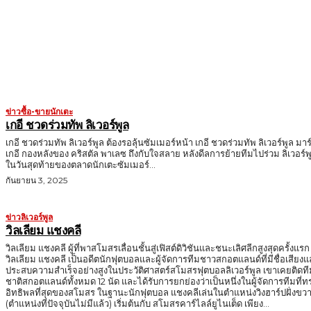
MORE LIKE THIS
ข่าวซื้อ-ขายนักเตะ
เกอี ชวดร่วมทัพ ลิเวอร์พูล
เกอี ชวดร่วมทัพ ลิเวอร์พูล ต้องรอลุ้นซัมเมอร์หน้า เกอี ชวดร่วมทัพ ลิเวอร์พูล มาร
เกอี กองหลังของ คริสตัล พาเลซ ถึงกับใจสลาย หลังดีลการย้ายทีมไปร่วม ลิเวอร์พ
ในวันสุดท้ายของตลาดนักเตะซัมเมอร์...
กันยายน 3, 2025
ข่าวลิเวอร์พูล
วิลเลียม แชงคลี
วิลเลียม แชงคลี ผู้ที่พาสโมสรเลื่อนชั้นสู่เฟิสต์ดิวิชันและชนะเลิศลีกสูงสุดครั้งแรก
วิลเลียม แชงคลี เป็นอดีตนักฟุตบอลและผู้จัดการทีมชาวสกอตแลนด์ที่มีชื่อเสียง
ประสบความสำเร็จอย่างสูงในประวัติศาสตร์สโมสรฟุตบอลลิเวอร์พูล เขาเคยติดที
ชาติสกอตแลนด์ทั้งหมด 12 นัด และได้รับการยกย่องว่าเป็นหนึ่งในผู้จัดการทีมที่ท
อิทธิพลที่สุดของสโมสร ในฐานะนักฟุตบอล แชงคลีเล่นในตำแหน่งวิงฮาร์ปฝั่งขวา
(ตำแหน่งที่ปัจจุบันไม่มีแล้ว) เริ่มต้นกับ สโมสรคาร์ไลล์ยูไนเต็ด เพียง...