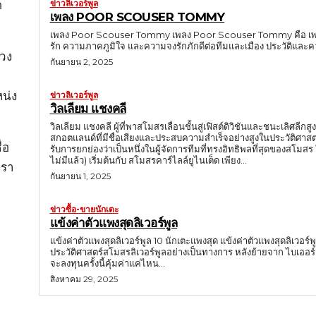
ข่าวลิเวอร์พูล
ด
เพลง POOR SCOUSER TOMMY
เพลง Poor Scouser Tommy เพลง Poor Scouser Tommy คือ เพลงเชียร
รัก ความภาคภูมิใจ และความจงรักภักดีต่อทีมและเมือง ประวัติแล
่วง
กันยายน 2, 2025
น่ง
ข่าวลิเวอร์พูล
วิลเลียม แชงคลี
วิลเลียม แชงคลี ผู้ที่พาสโมสรเลื่อนชั้นสู่เฟิสต์ดิวิชันและชนะเลิศลี
สกอตแลนด์ที่มีชื่อเสียงและประสบความสำเร็จอย่างสูงในประวัติศาสต
่อ
รับการยกย่องว่าเป็นหนึ่งในผู้จัดการทีมที่ทรงอิทธิพลที่สุดของสโมสร ในฐานะนักฟุตบอล แชงคลีเล่นในตำแหน่งวิงฮาร์ปฝั่งขวา (ตำแหน่งที่ปัจจุบัน
ไม่มีแล้ว) เริ่มต้นกับ สโมสรคาร์ไลล์ยูไนเต็ด เพียง...
บรา
กันยายน 1, 2025
ข่าวซื้อ-ขายนักเตะ
แข้งค่าตัวแพงสุดลิเวอร์พูล
แข้งค่าตัวแพงสุดลิเวอร์พูล 10 นักเตะแพงสุด แข้งค่าตัวแพงสุดลิเวอร์
ประวัติศาสตร์สโมสรลิเวอร์พูลอย่างเป็นทางการ หลังย้ายจาก ไบเออร์ เลเวอร์คูเซ่น มาด้ว
จะลงทุนครั้งนี้คุ้มค่าแค่ไหน...
สิงหาคม 29, 2025