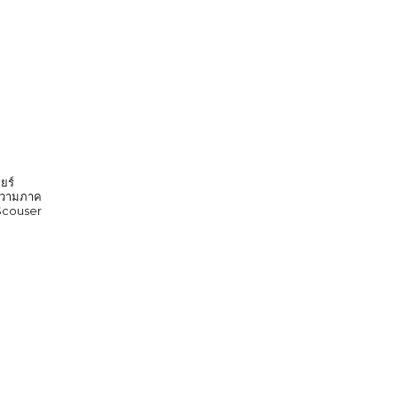
ยร์
ก ความภาค
 Scouser