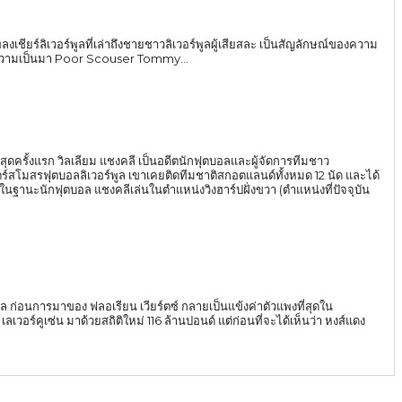
์ลิเวอร์พูลที่เล่าถึงชายชาวลิเวอร์พูลผู้เสียสละ เป็นสัญลักษณ์ของความ
ะความเป็นมา Poor Scouser Tommy...
กสูงสุดครั้งแรก วิลเลียม แชงคลี เป็นอดีตนักฟุตบอลและผู้จัดการทีมชาว
ร์สโมสรฟุตบอลลิเวอร์พูล เขาเคยติดทีมชาติสกอตแลนด์ทั้งหมด 12 นัด และได้
พูล ก่อนการมาของ ฟลอเรียน เวียร์ตซ์ กลายเป็นแข้งค่าตัวแพงที่สุดใน
ยสถิติใหม่ 116 ล้านปอนด์ แต่ก่อนที่จะได้เห็นว่า หงส์แดง