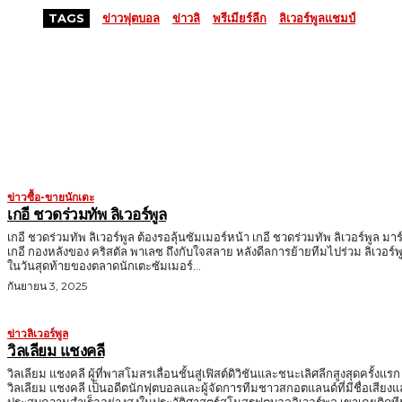
TAGS
ข่าวฟุตบอล
ข่าวลิ
พรีเมียร์ลีก
ลิเวอร์พูลแชมป์
MORE LIKE THIS
ข่าวซื้อ-ขายนักเตะ
เกอี ชวดร่วมทัพ ลิเวอร์พูล
เกอี ชวดร่วมทัพ ลิเวอร์พูล ต้องรอลุ้นซัมเมอร์หน้า เกอี ชวดร่วมทัพ ลิเวอร์พูล มาร
เกอี กองหลังของ คริสตัล พาเลซ ถึงกับใจสลาย หลังดีลการย้ายทีมไปร่วม ลิเวอร์พ
ในวันสุดท้ายของตลาดนักเตะซัมเมอร์...
กันยายน 3, 2025
ข่าวลิเวอร์พูล
วิลเลียม แชงคลี
วิลเลียม แชงคลี ผู้ที่พาสโมสรเลื่อนชั้นสู่เฟิสต์ดิวิชันและชนะเลิศลีกสูงสุดครั้งแรก
วิลเลียม แชงคลี เป็นอดีตนักฟุตบอลและผู้จัดการทีมชาวสกอตแลนด์ที่มีชื่อเสียง
ประสบความสำเร็จอย่างสูงในประวัติศาสตร์สโมสรฟุตบอลลิเวอร์พูล เขาเคยติดที