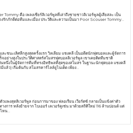
my คือ เพลงเชียร์ลิเวอร์พูลที่เล่าถึงชายชาวลิเวอร์พูลผู้เสียสละ เป็น
รักภักดีต่อทีมและเมือง ประวัติและความเป็นมา Poor Scouser Tommy...
วิชันและชนะเลิศลีกสูงสุดครั้งแรก วิลเลียม แชงคลี เป็นอดีตนักฟุตบอลและผู้จัดการ
็จอย่างสูงในประวัติศาสตร์สโมสรฟุตบอลลิเวอร์พูล เขาเคยติดทีมชาติ
จัดการทีมที่ทรงอิทธิพลที่สุดของสโมสร ในฐานะนักฟุตบอล แชงคลี
มีแล้ว) เริ่มต้นกับ สโมสรคาร์ไลล์ยูไนเต็ด เพียง...
่าตัวแพงสุดลิเวอร์พูล ก่อนการมาของ ฟลอเรียน เวียร์ตซ์ กลายเป็นแข้งค่าตัว
างการ หลังย้ายจาก ไบเออร์ เลเวอร์คูเซ่น มาด้วยสถิติใหม่ 116 ล้านปอนด์ แต่
่ไหน...