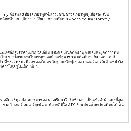
 เพลงเชียร์ลิเวอร์พูลที่เล่าถึงชายชาวลิเวอร์พูลผู้เสียสละ เป็น
กดีต่อทีมและเมือง ประวัติและความเป็นมา Poor Scouser Tommy...
ะชนะเลิศลีกสูงสุดครั้งแรก วิลเลียม แชงคลี เป็นอดีตนักฟุตบอลและผู้จัดการทีม
ูงในประวัติศาสตร์สโมสรฟุตบอลลิเวอร์พูล เขาเคยติดทีมชาติสกอตแลนด์
องสโมสร ในฐานะนักฟุตบอล แชงคลีเล่นในตำแหน่งวิง
รคาร์ไลล์ยูไนเต็ด เพียง...
งสุดลิเวอร์พูล ก่อนการมาของ ฟลอเรียน เวียร์ตซ์ กลายเป็นแข้งค่าตัวแพงที่สุด
ร์ เลเวอร์คูเซ่น มาด้วยสถิติใหม่ 116 ล้านปอนด์ แต่ก่อนที่จะได้เห็น