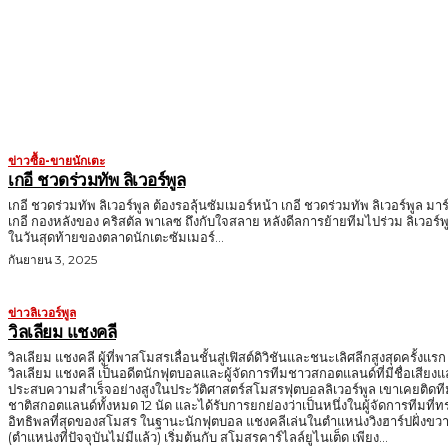
MORE LIKE THIS
ข่าวซื้อ-ขายนักเตะ
เกอี ชวดร่วมทัพ ลิเวอร์พูล
เกอี ชวดร่วมทัพ ลิเวอร์พูล ต้องรอลุ้นซัมเมอร์หน้า เกอี ชวดร่วมทัพ ลิเวอร์พูล มาร
เกอี กองหลังของ คริสตัล พาเลซ ถึงกับใจสลาย หลังดีลการย้ายทีมไปร่วม ลิเวอร์พ
ในวันสุดท้ายของตลาดนักเตะซัมเมอร์...
กันยายน 3, 2025
ข่าวลิเวอร์พูล
วิลเลียม แชงคลี
วิลเลียม แชงคลี ผู้ที่พาสโมสรเลื่อนชั้นสู่เฟิสต์ดิวิชันและชนะเลิศลีกสูงสุดครั้งแรก
วิลเลียม แชงคลี เป็นอดีตนักฟุตบอลและผู้จัดการทีมชาวสกอตแลนด์ที่มีชื่อเสียง
ประสบความสำเร็จอย่างสูงในประวัติศาสตร์สโมสรฟุตบอลลิเวอร์พูล เขาเคยติดที
ชาติสกอตแลนด์ทั้งหมด 12 นัด และได้รับการยกย่องว่าเป็นหนึ่งในผู้จัดการทีมที่ท
อิทธิพลที่สุดของสโมสร ในฐานะนักฟุตบอล แชงคลีเล่นในตำแหน่งวิงฮาร์ปฝั่งขวา
(ตำแหน่งที่ปัจจุบันไม่มีแล้ว) เริ่มต้นกับ สโมสรคาร์ไลล์ยูไนเต็ด เพียง...