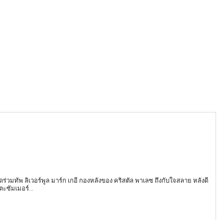
วดร่วมทัพ ลิเวอร์พูล มาร์ก เกอี กองหลังของ คริสตัล พาเลซ ถึงกับใจสลาย หลังดี
ะซัมเมอร์...