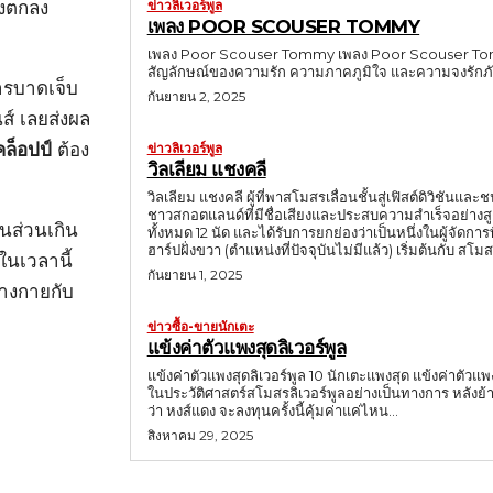
ข่าวลิเวอร์พูล
ังตกลง
เพลง POOR SCOUSER TOMMY
เพลง Poor Scouser Tommy เพลง Poor Scouser Tommy คือ
สัญลักษณ์ของความรัก ความภาคภูมิใจ และความจงรักภั
ารบาดเจ็บ
กันยายน 2, 2025
นส์ เลยส่งผล
คล็อปป์
ต้อง
ข่าวลิเวอร์พูล
วิลเลียม แชงคลี
วิลเลียม แชงคลี ผู้ที่พาสโมสรเลื่อนชั้นสู่เฟิสต์ดิวิชันแล
ชาวสกอตแลนด์ที่มีชื่อเสียงและประสบความสำเร็จอย่างส
็นส่วนเกิน
ทั้งหมด 12 นัด และได้รับการยกย่องว่าเป็นหนึ่งในผู้จัดการทีมที่ทรงอิทธิพลที่สุดข
ฮาร์ปฝั่งขวา (ตำแหน่งที่ปัจจุบันไม่มีแล้ว) เริ่มต้นกับ สโมส
ในเวลานี้
กันยายน 1, 2025
่างกายกับ
ข่าวซื้อ-ขายนักเตะ
แข้งค่าตัวแพงสุดลิเวอร์พูล
แข้งค่าตัวแพงสุดลิเวอร์พูล 10 นักเตะแพงสุด แข้งค่าตัวแพ
ในประวัติศาสตร์สโมสรลิเวอร์พูลอย่างเป็นทางการ หลังย้ายจาก ไบเออ
ว่า หงส์แดง จะลงทุนครั้งนี้คุ้มค่าแค่ไหน...
สิงหาคม 29, 2025