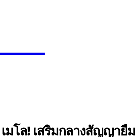
News
SEARCH
INMENT
CELEBS
FASHION
ูร์ เมโล! เสริมกลางสัญญายืม