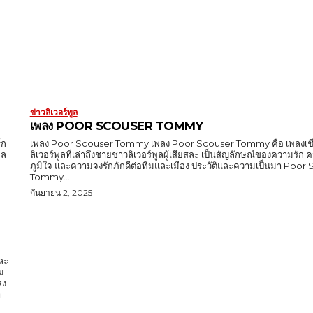
ข่าวลิเวอร์พูล
เพลง POOR SCOUSER TOMMY
์ก
เพลง Poor Scouser Tommy เพลง Poor Scouser Tommy คือ เพลงเชี
ูล
ลิเวอร์พูลที่เล่าถึงชายชาวลิเวอร์พูลผู้เสียสละ เป็นสัญลักษณ์ของความรั
ภูมิใจ และความจงรักภักดีต่อทีมและเมือง ประวัติและความเป็นมา Poor
Tommy...
กันยายน 2, 2025
และ
ม
รง