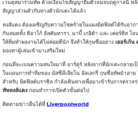
เวนตุสมาร่วมทัพ ด้วยเงื่อนไขสัญญายืมตัวจนจบฤดูกาลนี้ หล
สัญญาส่วนตัวกับทางตัวนักเตะได้แล้ว
หงส์แดง ต้องเผชิญกับความโชคร้ายในแผงมิดฟิลด์ได้รับอาก
กันหมดทั้ง ติอาโก้ อัลคันทารา, นาบี้ เกอิต้า และ เคอร์ติส โจ
ให้ทีมทำผลงานได้ไม่ค่อยดีนัก จึงทำให้กุนซืออย่าง
เยอร์เก้น 
มองหาผู้เล่นเข้ามาเสริมใหม่
ก่อนที่จะเบนความสนใจมาที่ อาร์ตูร์ หลังจากที่นักเตะกลายเป
ในแผนการทำทีมของ มัสซีมีเลียโน อัลเลกรี กุนซือทัพม้าลาย 
สำหรับ มิดฟิลด์บราซิล กำลังเดินทางเพื่อมาเข้ารับการตรวจร
ทัพหงส์แดง
ก่อนทำการเปิดตัวขั้นต่อไป
ติดตามข่าวอื่นได้ที่
Liverpoolworld