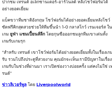
ปากชม เทรนต์ อเล็กซานเดอร์-อาร์โนลด์ หลังโชว์ฟอร์มได้
อย่างยอดเยี่ยม
แบ็คขวาทีมชาติอังกฤษ โชว์ฟอร์มได้อย่างยอดเยี่ยมหลังโชว์
ซัดฟรีคิกสุดสวยช่วยให้ทีมขึ้นนำ 1-0 กลาสโกว์ เรนเจอร์ส ใน
เกม
ยูฟ่า แชมเปี้ยนส์ลีก
โดยกุนซือออกชมลูกทีมเขาเด่นทั้ง
เกมรับเกมรุก
“สำหรับ เทรนต์ เขาโชว์ฟอร์มได้อย่างยอดเยี่ยมทั้งในเรื่องเก
รับ รวมไปถึงประตูที่สวยงาม คุณมักจะเห็นเรามีปัญหาในเรื่อง
เกมรับในช่วงที่ผ่านมา เราเปิดช่องวางบ่อยครั้ง แต่คงไม่ใช่ เ
รนต์”
ข่าวลิเวอร์พูล
โดย
Liverpoolworld