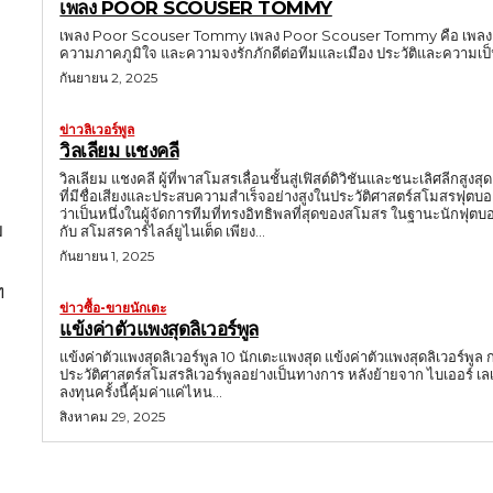
เพลง POOR SCOUSER TOMMY
เพลง Poor Scouser Tommy เพลง Poor Scouser Tommy คือ เพลงเชียร์ล
ความภาคภูมิใจ และความจงรักภักดีต่อทีมและเมือง ประวัติและความ
กันยายน 2, 2025
ข่าวลิเวอร์พูล
วิลเลียม แชงคลี
วิลเลียม แชงคลี ผู้ที่พาสโมสรเลื่อนชั้นสู่เฟิสต์ดิวิชันและชนะเลิศลีกส
ที่มีชื่อเสียงและประสบความสำเร็จอย่างสูงในประวัติศาสตร์สโมสรฟุตบอ
ว่าเป็นหนึ่งในผู้จัดการทีมที่ทรงอิทธิพลที่สุดของสโมสร ในฐานะนักฟุตบอล แชงคลีเล่นในตำแหน่งวิงฮาร์ปฝั่งขวา (ตำแหน่งที่ปัจจุบันไม่มีแล้ว) เริ่มต้น
ม
กับ สโมสรคาร์ไลล์ยูไนเต็ด เพียง...
กันยายน 1, 2025
ท
ข่าวซื้อ-ขายนักเตะ
แข้งค่าตัวแพงสุดลิเวอร์พูล
แข้งค่าตัวแพงสุดลิเวอร์พูล 10 นักเตะแพงสุด แข้งค่าตัวแพงสุดลิเวอร์พู
ประวัติศาสตร์สโมสรลิเวอร์พูลอย่างเป็นทางการ หลังย้ายจาก ไบเออร์ เลเวอร์คูเซ่น มาด้วยสถิติ
ลงทุนครั้งนี้คุ้มค่าแค่ไหน...
สิงหาคม 29, 2025