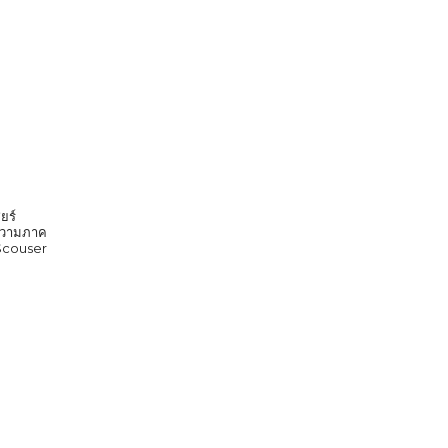
ยร์
ก ความภาค
 Scouser