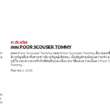
ข่าวลิเวอร์พูล
เพลง POOR SCOUSER TOMMY
์ก
เพลง Poor Scouser Tommy เพลง Poor Scouser Tommy คือ เพลงเชี
ูล
ลิเวอร์พูลที่เล่าถึงชายชาวลิเวอร์พูลผู้เสียสละ เป็นสัญลักษณ์ของความรั
ภูมิใจ และความจงรักภักดีต่อทีมและเมือง ประวัติและความเป็นมา Poor
Tommy...
กันยายน 2, 2025
และ
ม
รง