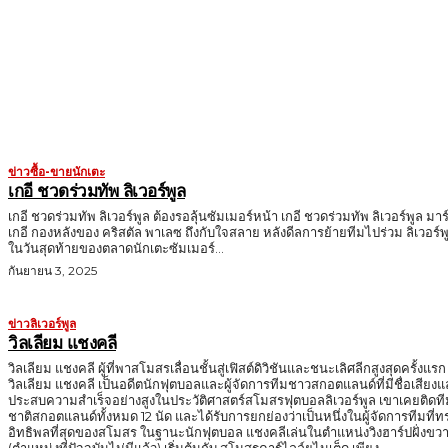
MORE LIKE THIS
ข่าวซื้อ-ขายนักเตะ
เกอี ชวดร่วมทัพ ลิเวอร์พูล
เกอี ชวดร่วมทัพ ลิเวอร์พูล ต้องรอลุ้นซัมเมอร์หน้า เกอี ชวดร่วมทัพ ลิเวอร์พูล มาร
เกอี กองหลังของ คริสตัล พาเลซ ถึงกับใจสลาย หลังดีลการย้ายทีมไปร่วม ลิเวอร์พ
ในวันสุดท้ายของตลาดนักเตะซัมเมอร์...
กันยายน 3, 2025
ข่าวลิเวอร์พูล
วิลเลียม แชงคลี
วิลเลียม แชงคลี ผู้ที่พาสโมสรเลื่อนชั้นสู่เฟิสต์ดิวิชันและชนะเลิศลีกสูงสุดครั้งแรก
วิลเลียม แชงคลี เป็นอดีตนักฟุตบอลและผู้จัดการทีมชาวสกอตแลนด์ที่มีชื่อเสียง
ประสบความสำเร็จอย่างสูงในประวัติศาสตร์สโมสรฟุตบอลลิเวอร์พูล เขาเคยติดที
ชาติสกอตแลนด์ทั้งหมด 12 นัด และได้รับการยกย่องว่าเป็นหนึ่งในผู้จัดการทีมที่ท
อิทธิพลที่สุดของสโมสร ในฐานะนักฟุตบอล แชงคลีเล่นในตำแหน่งวิงฮาร์ปฝั่งขวา