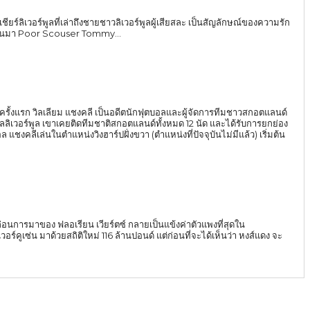
ิเวอร์พูลที่เล่าถึงชายชาวลิเวอร์พูลผู้เสียสละ เป็นสัญลักษณ์ของความรัก
เป็นมา Poor Scouser Tommy...
ูงสุดครั้งแรก วิลเลียม แชงคลี เป็นอดีตนักฟุตบอลและผู้จัดการทีมชาวสกอตแลนด์
ลลิเวอร์พูล เขาเคยติดทีมชาติสกอตแลนด์ทั้งหมด 12 นัด และได้รับการยกย่อง
ล ก่อนการมาของ ฟลอเรียน เวียร์ตซ์ กลายเป็นแข้งค่าตัวแพงที่สุดใน
ใหม่ 116 ล้านปอนด์ แต่ก่อนที่จะได้เห็นว่า หงส์แดง จะ