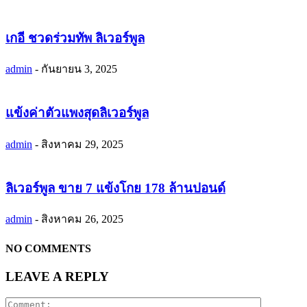
เกอี ชวดร่วมทัพ ลิเวอร์พูล
admin
-
กันยายน 3, 2025
แข้งค่าตัวแพงสุดลิเวอร์พูล
admin
-
สิงหาคม 29, 2025
ลิเวอร์พูล ขาย 7 แข้งโกย 178 ล้านปอนด์
admin
-
สิงหาคม 26, 2025
NO COMMENTS
LEAVE A REPLY