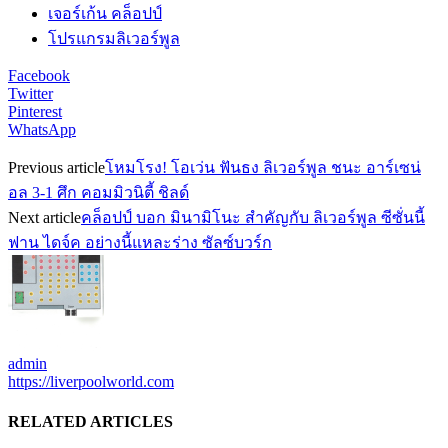
เจอร์เก้น คล็อปป์
โปรแกรมลิเวอร์พูล
Facebook
Twitter
Pinterest
WhatsApp
Previous article
โหมโรง! โอเว่น ฟันธง ลิเวอร์พูล ชนะ อาร์เซน่
อล 3-1 ศึก คอมมิวนิตี้ ชิลด์
Next article
คล็อปป์ บอก มินามิโนะ สำคัญกับ ลิเวอร์พูล ซีซั่นนี้
ฟาน ไดจ์ค อย่างนี้แหละร่าง ซัลซ์บวร์ก
admin
https://liverpoolworld.com
RELATED ARTICLES