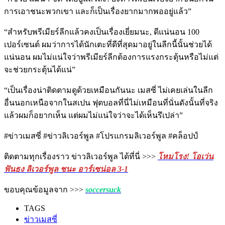
การเอาชนะพวกเขา และก็เป็นเรื่องยากมากพออยู่แล้ว”
“สำหรับพรีเมียร์ลีกแล้วคงเป็นเรื่องเยี่ยมนะ, ดีแน่นอน 100
เปอร์เซนต์ ผมว่าการได้นักเตะที่ดีที่สุดมาอยู่ในลีกนี้นั้นช่วยได้
แน่นอน ผมไม่แน่ใจว่าพรีเมียร์ลีกต้องการแรงกระตุ้นหรือไม่แต่
จะช่วยกระตุ้นได้แน่”
“เป็นเรื่องน่าติดตามดูด้วยเหมือนกันนะ เมสซี่ ไม่เคยเล่นในลีก
อื่นนอกเหนือจากในสเปน ฟุตบอลที่นี่ไม่เหมือนที่นั่นดังนั้นที่จริง
แล้วผมก็อยากเห็น แต่ผมไม่แน่ใจว่าจะได้เห็นรึเปล่า”
#ข่าวเมสซี่ #ข่าวลิเวอร์พูล #โปรแกรมลิเวอร์พูล #คล็อปป์
ติดตามทุกเรื่องราว ข่าวลิเวอร์พูล ได้ที่นี่ >>>
โหมโรง! โอเว่น
ฟันธง ลิเวอร์พูล ชนะ อาร์เซน่อล 3-1
ขอบคุณข้อมูลจาก >>>
soccersuck
TAGS
ข่าวเมสซี่