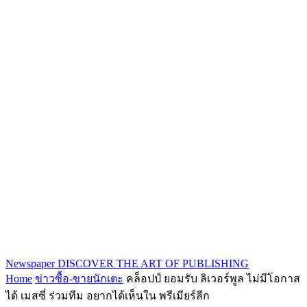
Newspaper
DISCOVER THE ART OF PUBLISHING
Home
ข่าวซื้อ-ขายนักเตะ
คล็อปป์ ยอมรับ ลิเวอร์พูล ไม่มีโอกาส
ได้ เมสซี่ ร่วมทีม อยากได้เห็นใน พรีเมียร์ลีก