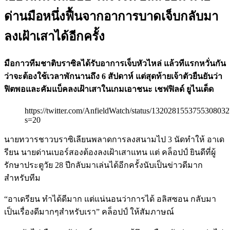
ด่านมือหนึ่งฟื้นจากอาการบาดเจ็บกลับมา
ลงเฝ้าเสาได้อีกครั้ง
มือกาวทีมชาติบราซิลได้รับอาการเจ็บหัวไหล่ แล้วทีแรกหวั่นกัน
ว่าจะต้องใช้เวลาพักนานถึง 6 สัปดาห์ แต่สุดท้ายเจ้าตัวยืนยันว่า
ฟิตพอและคัมแบ็คลงเฝ้าเสาในเกมเอาชนะ เชฟฟิลด์ ยูไนเต็ด
https://twitter.com/AnfieldWatch/status/1320281553755308032
s=20
นายทวารชาวบราซิเลียนพลาดการลงสนามไป 3 นัดทำให้ อาเด
รียน นายด่านเบอร์สองต้องลงเฝ้าเสาแทน แต่ คล็อปป์ ยินดีที่ผู้
รักษาประตูวัย 28 ปีกลับมาเล่นได้อีกครั้งนับเป็นข่าวดีมาก
สำหรับทีม
“อาเดรียน ทำได้ดีมาก แต่แน่นอนว่าการได้ อลิสซอน กลับมา
เป็นเรื่องดีมากๆสำหรับเรา” คล็อปป์ ให้สัมภาษณ์