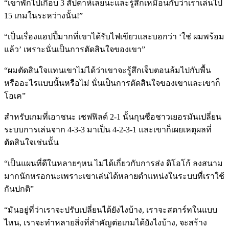
“เขาพักไปเกือบ 3 สัปดาห์เลยนะและรู้สึกเหมือนกับว่าเราเล่นไป
15 เกมในระหว่างนั้น!”
“เป็นเรื่องแฮปปี้มากที่เขาได้รับไฟเขียวและบอกว่า ‘ใช่ ผมพร้อม
แล้ว’ เพราะนั่นเป็นการตัดสินใจของเขา”
“ผมตัดสินใจแทนเขาไม่ได้ว่าเขาจะรู้สึกเจ็บตอนล้มไปกับพื้น
หรืออะไรแบบนั้นหรือไม่ นั่นเป็นการตัดสินใจของเขาและเขาก็
โอเค”
สำหรับเกมที่เอาชนะ เชฟฟิลด์ 2-1 นั้นกุนซือชาวเยอรมันเปลี่ยน
ระบบการเล่นจาก 4-3-3 มาเป็น 4-2-3-1 และเขาก็เผยเหตุผลที่
ตัดสินใจเช่นนั้น
“เป็นแผนที่ดีในหลายๆหน ไม่ได้เกี่ยวกับการส่ง ดิโอโก้ ลงสนาม
มากนักหรอกนะเพราะเขาเล่นได้หลายตำแหน่งในระบบที่เราใช้
กันปกติ”
“มันอยู่ที่ว่าเราจะปรับเปลี่ยนได้ยังไงบ้าง, เราจะสตาร์ทในแบบ
ไหน, เราจะทำหลายสิ่งที่สำคัญต่อเกมได้ยังไงบ้าง, จะสร้าง