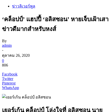
ข่าวลิเวอร์พูล
‘คล็อปป์’ แฮปปี้ ‘อลิสซอน’ หายเจ็บเฝ้าเสา
ข่าวดีมากสำหรับหงส์
By
admin
-
ตุลาคม 26, 2020
0
806
Facebook
Twitter
Pinterest
WhatsApp
เยอร์เก้น คล็อปป์ โล่งใจที่ อลิสซอน นาย