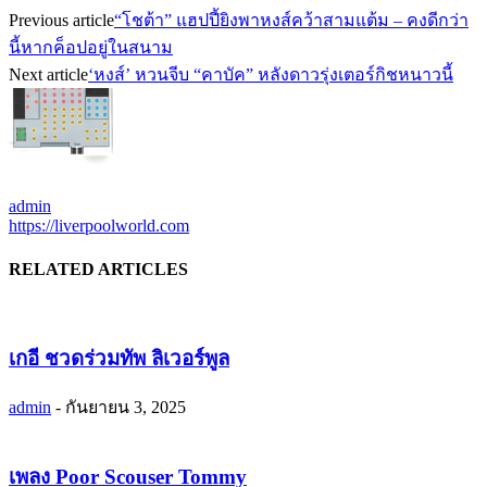
Previous article
“โชต้า” แฮปปี้ยิงพาหงส์คว้าสามแต้ม – คงดีกว่า
นี้หากค็อปอยู่ในสนาม
Next article
‘หงส์’ หวนจีบ “คาบัค” หลังดาวรุ่งเตอร์กิชหนาวนี้
admin
https://liverpoolworld.com
RELATED ARTICLES
เกอี ชวดร่วมทัพ ลิเวอร์พูล
admin
-
กันยายน 3, 2025
เพลง Poor Scouser Tommy