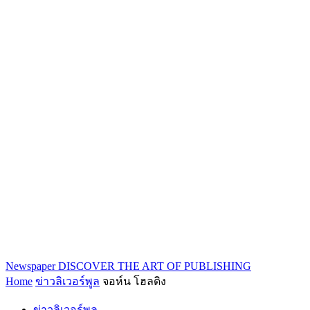
Newspaper
DISCOVER THE ART OF PUBLISHING
Home
ข่าวลิเวอร์พูล
จอห์น โฮลดิง
ข่าวลิเวอร์พูล