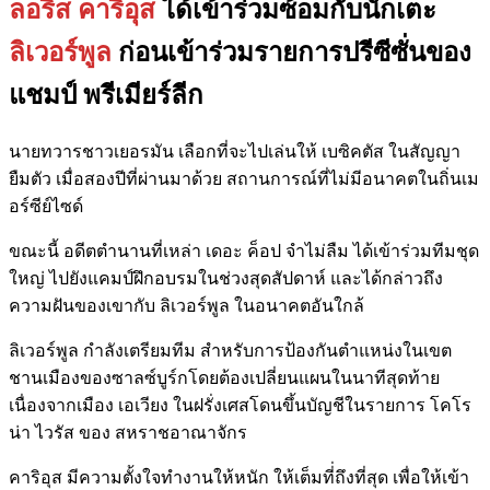
ลอริส คาริอุส
ได้เข้าร่วมซ้อมกับนักเตะ
ลิเวอร์พูล
ก่อนเข้าร่วมรายการปรีซีซั่นของ
แชมป์ พรีเมียร์ลีก
นายทวารชาวเยอรมัน เลือกที่จะไปเล่นให้ เบซิคตัส ในสัญญา
ยืมตัว เมื่อสองปีที่ผ่านมาด้วย สถานการณ์ที่ไม่มีอนาคตในถิ่นเม
อร์ซีย์ไซด์
ขณะนี้ อดีตตำนานที่เหล่า เดอะ ค็อป จำไม่ลืม ได้เข้าร่วมทีมชุด
ใหญ่ ไปยังแคมป์ฝึกอบรมในช่วงสุดสัปดาห์ และได้กล่าวถึง
ความฝันของเขากับ ลิเวอร์พูล ในอนาคตอันใกล้
ลิเวอร์พูล กำลังเตรียมทีม สำหรับการป้องกันตำแหน่งในเขต
ชานเมืองของซาลซ์บูร์กโดยต้องเปลี่ยนแผนในนาทีสุดท้าย
เนื่องจากเมือง เอเวียง ในฝรั่งเศสโดนขึ้นบัญชีในรายการ โคโร
น่า ไวรัส ของ สหราชอาณาจักร
คาริอุส มีความตั้งใจทำงานให้หนัก ให้เต็มที่่ถึงที่สุด เพื่อให้เข้า