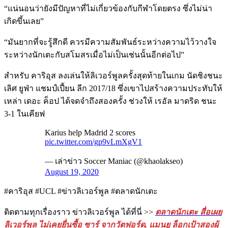
“แน่นอนว่ายังมีปัญหาที่ไม่เกี่ยวข้องกับกีฬาโดยตรง ซึ่งไม่น่า
เกิดขึ้นเลย”
“มันยากที่จะรู้สึกดี ควรมีความสัมพันธ์ระหว่างความไว้วางใจ
ระหว่างนักเตะกับสโมสรเมื่อไม่เป็นเช่นนั้นอีกต่อไป”
สำหรับ คาริอุส ลงเล่นให้ลิเวอร์พูลครั้งสุดท้ายในเกม นัดชิงชนะ
เลิศ ยูฟ่า แชมป์เปี้ยน ลีก 2017/18 ซึ่งเขาไปสร้างความประทับให้
เหล่า เดอะ ค็อป ได้จดจำถึงสองครั้ง ช่วงให้ เรอัล มาดริด ชนะ
3-1 ในเคียฟ
Karius help Madrid 2 scores
pic.twitter.com/gp9vLmXgV1
— เล่าข่าว Soccer Maniac (@khaolakseo)
August 19, 2020
#คาริอุส #UCL #ข่าวลิเวอร์พูล #ตลาดนักเตะ
ติดตามทุกเรื่องราว ข่าวลิเวอร์พูล ได้ที่นี่ >>
ตลาดนักเตะ สื่อเผย
ลิเวอร์พูล ไม่เคยยื่นซื้อ ซาร์ จากวัตฟอร์ด, แมนยู ล็อกเป้าสองผู้