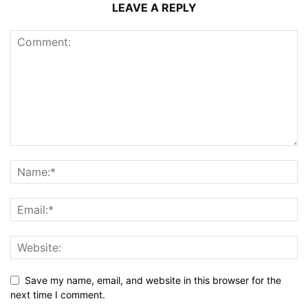
LEAVE A REPLY
Save my name, email, and website in this browser for the
next time I comment.