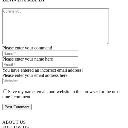
Please enter your comment!
Please enter your name here
You have entered an incorrect email address!
Please enter your email address here
Save my name, email, and website in this browser for the next
time I comment.
ABOUT US
FOLLOW US