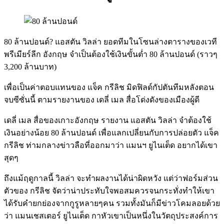
80 ล้านปอนด์? แอสตัน วิลล่า ยอดทีมในโซนล่างตารางของเวที
พรีเมียร์ลีก อังกฤษ จำเป็นต้องใช้เงินขั้นต่ำ 80 ล้านปอนด์ (ราวๆ
3,200 ล้านบาท)
เพื่อเป็นค่าตอบแทนของ แจ็ค กรีลิช มิดฟิลด์กัปตันทีมหลังตอน
จบซีซั่นนี้ ตามรายงานของ เดลี่ เมล สื่อโด่งดังของเมืองผู้ดี
เดลี่ เมล สื่อของเกาะอังกฤษ รายงาน แอสตัน วิลล่า จำต้องใช้
เงินอย่างน้อย 80 ล้านปอนด์ เพื่อแลกเปลี่ยนกับการปล่อยตัว แจ็ค
กรีลิช ท่ามกลางข่าวลือที่ออกมาว่า แมนฯ ยูไนเต็ด อยากได้เขา
สุดๆ
ถึงแม้ฤดูกาลนี้ วิลล่า จะทำผลงานได้น่าผิดหวัง แต่ว่าฟอร์มส่วน
ตัวของ กรีลิช จัดว่าน่าประทับใจพอสมควรจนกระทั่งทำให้เขา
ได้รับคำยกย่องจากกูรูหลายๆคน รวมทั้งมันก็มีข่าวโคมลอยด้วย
ว่า แมนเชสเตอร์ ยูไนเต็ด กาหัวเขาเป็นหนึ่งในวัตถุประสงค์การ