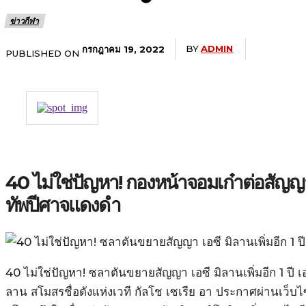
ข่าวกีฬา
BY
ADMIN
กรกฎาคม 19, 2022
PUBLISHED ON
40 ไม่ใช่ปัญหา! กองหน้าจอมเก๋าต่อสัญญ
ทัพปีศาจแดงดำ
40 ไม่ใช่ปัญหา! ซลาตันขยายสัญญา เอซี มิลานเพิ่มอีก 1 ปี เอ
ลาน สโมสรชื่อดังแห่งเวที กัลโช เซเรีย อา ประกาศผ่านเว็บไ