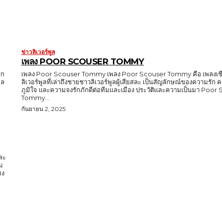
ข่าวลิเวอร์พูล
เพลง POOR SCOUSER TOMMY
์ก
เพลง Poor Scouser Tommy เพลง Poor Scouser Tommy คือ เพลงเชี
ูล
ลิเวอร์พูลที่เล่าถึงชายชาวลิเวอร์พูลผู้เสียสละ เป็นสัญลักษณ์ของความรั
ภูมิใจ และความจงรักภักดีต่อทีมและเมือง ประวัติและความเป็นมา Poor
Tommy...
กันยายน 2, 2025
และ
ม
รง