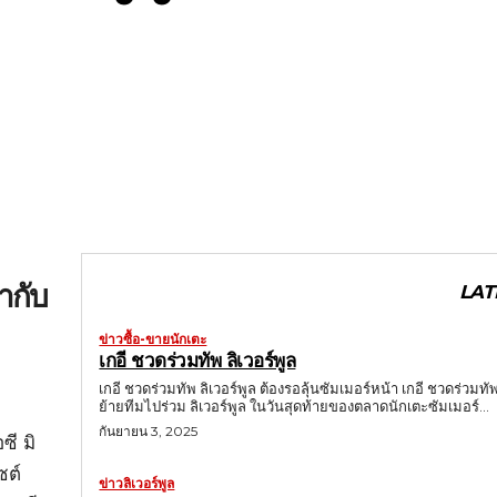
ากับ
LAT
ข่าวซื้อ-ขายนักเตะ
เกอี ชวดร่วมทัพ ลิเวอร์พูล
เกอี ชวดร่วมทัพ ลิเวอร์พูล ต้องรอลุ้นซัมเมอร์หน้า เกอี ชวดร่วมท
ย้ายทีมไปร่วม ลิเวอร์พูล ในวันสุดท้ายของตลาดนักเตะซัมเมอร์...
กันยายน 3, 2025
ซี มิ
ซต์
ข่าวลิเวอร์พูล