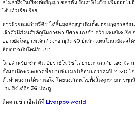
สโมสรถึงในเรื่องต่อสัญญา ซลาตัน อิบราฮิโมวิช เพิ่มออกไปอีก
ได้แล้วเรียบร้อย
ดาวยิวจอมเก๋าสวีดิช ได้สิ้นสุดสัญญาเดิมตั้งแต่จบฤดูกาลก่อน 
เจ้าตัวมีส่วนสำคัญในการพา ปีศาจแดงดำ คว้าแชมป์เซเรีย 
อย่างยิ่งใหญ่ แม้เจ้าตัวจะอายุถึง 40 ปีแล้ว แต่สโมสรยังคงได
สัญญาฉบับใหม่กับเขา
โดยสำหรับ ซลาตัน อิบราฮิโมวิช ได้ย้ายมาเล่นกับ เอซี มิลา
ตั้งแต่เมื่อช่วงตลาดซื้อขายซัมเมอร์เดือนมกราคมปี 2020 โด
ตัวทำผลงานได้น่าพอใจ โดยลงสนามไปทั้งสิ้นทุกรายการทุกน
เกม ยิงได้อีก 36 ประตู
ติดตามข่าวอื่นได้ที่
Liverpoolworld