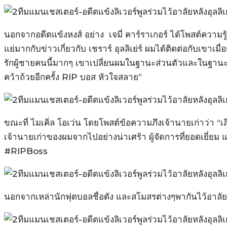
นอกจากอดีตแข้งหงส์ อย่าง เจมี่ คาร์ราเกอร์ ได้โพสต์ความรู้ส
แย่มากกับข่าวเกี่ยวกับ เชราร์ อุลลิเย่ร์ ผมได้ติดต่อกับเขาเมื่อ
รักผู้ชายคนนี้มากๆ เขาเปลี่ยนผมในฐานะส่วนตัวและในฐานะผู้เ
คว้าถ้วยอีกครั้ง RIP บอส หัวใจสลาย”
ขณะที่ ไมเคิ่ล โอเว่น โดยโพสต์ข้อความภึงเจ้านายเก่าว่า “เสีย
เจ้านายเก่าของผมจากไปอย่างน่าเศร้า ผู้จัดการที่ยอดเยี่ยม แ
#RIPBoss
นอกจากเหล่านักฟุตบอลชื่อดัง และสโมสรต่างๆพากันไว้อาลัยให้กั