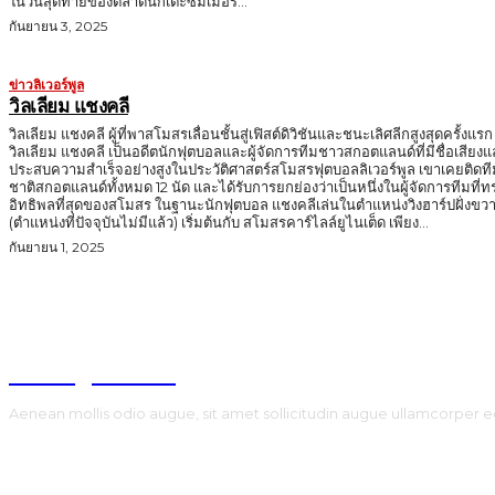
ในวันสุดท้ายของตลาดนักเตะซัมเมอร์...
กันยายน 3, 2025
ข่าวลิเวอร์พูล
วิลเลียม แชงคลี
วิลเลียม แชงคลี ผู้ที่พาสโมสรเลื่อนชั้นสู่เฟิสต์ดิวิชันและชนะเลิศลีกสูงสุดครั้งแรก
วิลเลียม แชงคลี เป็นอดีตนักฟุตบอลและผู้จัดการทีมชาวสกอตแลนด์ที่มีชื่อเสียง
ประสบความสำเร็จอย่างสูงในประวัติศาสตร์สโมสรฟุตบอลลิเวอร์พูล เขาเคยติดที
ชาติสกอตแลนด์ทั้งหมด 12 นัด และได้รับการยกย่องว่าเป็นหนึ่งในผู้จัดการทีมที่ท
อิทธิพลที่สุดของสโมสร ในฐานะนักฟุตบอล แชงคลีเล่นในตำแหน่งวิงฮาร์ปฝั่งขวา
(ตำแหน่งที่ปัจจุบันไม่มีแล้ว) เริ่มต้นกับ สโมสรคาร์ไลล์ยูไนเต็ด เพียง...
กันยายน 1, 2025
TodayNews
Aenean mollis odio augue, sit amet sollicitudin augue ullamcorper e