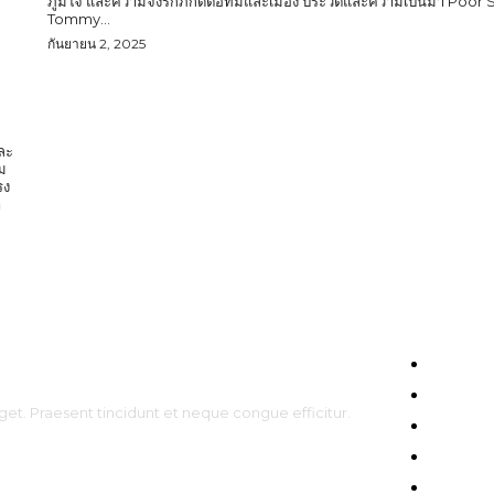
ภูมิใจ และความจงรักภักดีต่อทีมและเมือง ประวัติและความเป็นมา Poor
Tommy...
กันยายน 2, 2025
และ
ม
รง
HOME
ENTERT
get. Praesent tincidunt et neque congue efficitur.
CELEBS
FASHIO
TRAVEL