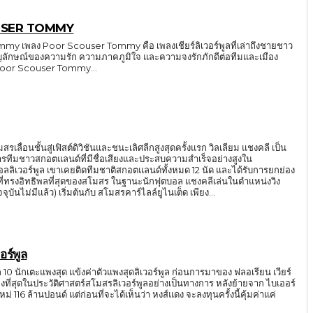
USER TOMMY
y เพลง Poor Scouser Tommy คือ เพลงเชียร์ลิเวอร์พูลที่เล่าถึงชายชาว
็นสัญลักษณ์ของความรัก ความภาคภูมิใจ และความจงรักภักดีต่อทีมและเมือง
Poor Scouser Tommy...
มสรเลื่อนชั้นสู่เฟิสต์ดิวิชันและชนะเลิศลีกสูงสุดครั้งแรก วิลเลียม แชงคลี เป็น
ารทีมชาวสกอตแลนด์ที่มีชื่อเสียงและประสบความสำเร็จอย่างสูงใน
ลลิเวอร์พูล เขาเคยติดทีมชาติสกอตแลนด์ทั้งหมด 12 นัด และได้รับการยกย่อง
ุดของสโมสร ในฐานะนักฟุตบอล แชงคลีเล่นในตำแหน่งวิง
จจุบันไม่มีแล้ว) เริ่มต้นกับ สโมสรคาร์ไลล์ยูไนเต็ด เพียง...
อร์พูล
ูล 10 นักเตะแพงสุด แข้งค่าตัวแพงสุดลิเวอร์พูล ก่อนการมาของ ฟลอเรียน เวียร์
งที่สุดในประวัติศาสตร์สโมสรลิเวอร์พูลอย่างเป็นทางการ หลังย้ายจาก ไบเออร์
้เห็นว่า หงส์แดง จะลงทุนครั้งนี้คุ้มค่าแค่