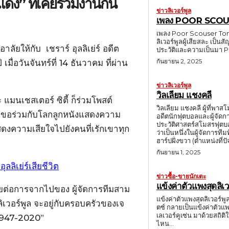
แดง” ที่เคยร่วมงานกัน
ข่าวลิเวอร์พูล
เพลง POOR SCO
เพลง Poor Scouser Tomm
ลิเวอร์พูลผู้เสียสละ เป
าลัยให้กับ เชราร์ อุลลิเย่ร์ อดีต
ประวัติและความเป็นมา 
กันยายน 2, 2025
เมื่อวันจันทร์ที่ 14 ธันวาคม ที่ผ่าน
ข่าวลิเวอร์พูล
วิลเลียม แชงคลี
มนเชสเตอร์ ซิตี้ ก็ร่วมโพสต์
วิลเลียม แชงคลี ผู้ที่พาสโ
็ด ขอร่วมกับโลกลูกหนังแสดงความ
อดีตนักฟุตบอลและผู้จัดก
ประวัติศาสตร์สโมสรฟุตบอ
สดงความเสียใจไปยังคนที่เรักเขาทุก
ว่าเป็นหนึ่งในผู้จัดการทีมที่ทรงอิทธิพลที่ส
ฮาร์ปฝั่งขวา (ตำแหน่งที่ปั
กันยายน 1, 2025
ข่าวซื้อ-ขายนักเตะ
แข้งค่าตัวแพงสุดลิเว
ลัยต่อการจากไปของ ผู้จัดการทีมสาม
แข้งค่าตัวแพงสุดลิเวอร์พ
ิเวอร์พูล จะอยู่กับครอบครัวของเจ
ตซ์ กลายเป็นแข้งค่าตัวแพ
เลเวอร์คูเซ่น มาด้วยสถิติใหม่ 116 ล้านปอนด์ แต่ก่อนที่จะได
์ 1947-2020”
ไหน...