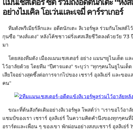
แมนเชสเตอร์ ซิตี้ รวมถึงอดีตนักเตะ “หงส์
อย่างไมเคิล โอเว่นและเจมี่ คาร์ราเกอร์
ทีมดังพรีเมียร์ลีกและ อดีตนักเตะ ลิเวอร์พูล ร่วมกันโพสต์ไว้อ
กุนซือ “หงส์แดง” หลังโค้ชชาวฝรั่งเศสเสียชีวิตลงด้วยวัย 73 ปี 
มา
โดยสองทีมดัง เมืองแมนเชสเตอร์ อย่าง แมนฯยูไนเต็ด และ แ
ไว้อาลัยด้วย โดยทีม “ปีศาจแดง” ระบุว่า “ทุกๆคนในยูไนเต
เสียใจอย่างสุดซึ้งต่อการจากไปของ เชราร์ อุลลิเย่ร์ และขอแ
คน”
ขณะที่ต้นสังกัดเดิมอย่างลิเวอร์พูล โพสต์ว่า “เราขอไว้อา
แชมป์ของเรา เชราร์ อุลลิเย่ร์ ในความคิดคำนึงของทุกๆคนที่ล
อราร์ดและเพื่อน ๆ ของเขา พักผ่อนอย่างสงบเชราร์ อุลลิเย่ร