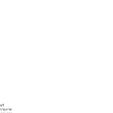
ยร์
ก ความภาค