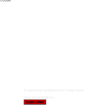
 Scouser
SUBSCRIBE
AINMENT
To get email updates from Today News.
N
SUBSCRIBE