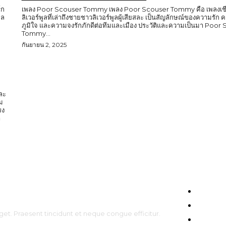
์ก
เพลง Poor Scouser Tommy เพลง Poor Scouser Tommy คือ เพลงเชี
ูล
ลิเวอร์พูลที่เล่าถึงชายชาวลิเวอร์พูลผู้เสียสละ เป็นสัญลักษณ์ของความรั
ภูมิใจ และความจงรักภักดีต่อทีมและเมือง ประวัติและความเป็นมา Poor
Tommy...
กันยายน 2, 2025
และ
ม
รง
HOME
ENTERT
get. Praesent tincidunt et neque congue efficitur.
CELEBS