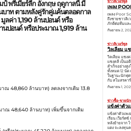
ข่าวลิเวอร์พูล
 พรีเมียร์ลีก อังกฤษ ฤดูกาลนี้ มี
เพลง PO
นบาท ตามหลังคู่รักคู่แค้นตลอดกาล
เพลง Poor Sc
 มูลค่า 1,190 ล้านปอนด์ หรือ
ถึงชายชาวลิเว
ภักดีต่อทีมแ
านปอนด์ หรือประมาณ 1,919 ล้าน
กันยายน 2, 20
ข่าวลิเวอร์พูล
วิลเลียม แช
วิลเลียม แชงคลี
แชงคลี เป็นอด
สำเร็จอย่างสู
ทั้งหมด 12 นัด
ในฐานะนักฟุตบอ
กับ สโมสรคาร์ไ
กันยายน 1, 202
ระมาณ 48,860 ล้านบาท) ลดลงจากเดิม 13.8
ข่าวซื้อ-ขายนัก
แข้งค่าตัวแ
ะมาณ 48,640 ล้านบาท) เพิ่มขึ้นจากเดิม
แข้งค่าตัวแพง
เรียน เวียร์ตซ
หลังย้ายจาก ไบเออร์ 
แดง จะลงทุนครั้
อนด์ (หรือประมาณ 45,220 ล้านบาท) ลดลงจาก