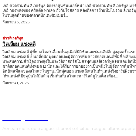
เกอี ชวดร่วมทัพ ลิเวอร์พูล ต้องรอลุ้นซัมเมอร์หน้า เกอี ชวดร่วมทัพ ลิเวอร์พูล มาร
เกอี กองหลังของ คริสตัล พาเลซ ถึงกับใจสลาย หลังดีลการย้ายทีมไปร่วม ลิเวอร์พ
ในวันสุดท้ายของตลาดนักเตะซัมเมอร์...
กันยายน 3, 2025
ข่าวลิเวอร์พูล
วิลเลียม แชงคลี
วิลเลียม แชงคลี ผู้ที่พาสโมสรเลื่อนชั้นสู่เฟิสต์ดิวิชันและชนะเลิศลีกสูงสุดครั้งแรก
วิลเลียม แชงคลี เป็นอดีตนักฟุตบอลและผู้จัดการทีมชาวสกอตแลนด์ที่มีชื่อเสียง
ประสบความสำเร็จอย่างสูงในประวัติศาสตร์สโมสรฟุตบอลลิเวอร์พูล เขาเคยติดที
ชาติสกอตแลนด์ทั้งหมด 12 นัด และได้รับการยกย่องว่าเป็นหนึ่งในผู้จัดการทีมที่ท
อิทธิพลที่สุดของสโมสร ในฐานะนักฟุตบอล แชงคลีเล่นในตำแหน่งวิงฮาร์ปฝั่งขวา
(ตำแหน่งที่ปัจจุบันไม่มีแล้ว) เริ่มต้นกับ สโมสรคาร์ไลล์ยูไนเต็ด เพียง...
กันยายน 1, 2025
TodayNews
Aenean mollis odio augue, sit amet sollicitudin augue ullamcorper e