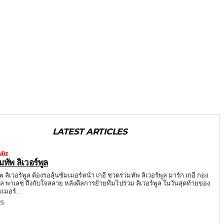
LATEST ARTICLES
เตะ
มทัพ ลิเวอร์พูล
พ ลิเวอร์พูล ต้องรอลุ้นซัมเมอร์หน้า เกอี ชวดร่วมทัพ ลิเวอร์พูล มาร์ก เกอี กอง
ัล พาเลซ ถึงกับใจสลาย หลังดีลการย้ายทีมไปร่วม ลิเวอร์พูล ในวันสุดท้ายของ
มอร์...
25