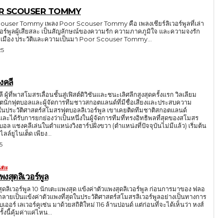
OR SCOUSER TOMMY
ouser Tommy เพลง Poor Scouser Tommy คือ เพลงเชียร์ลิเวอร์พูลที่เล่า
อร์พูลผู้เสียสละ เป็นสัญลักษณ์ของความรัก ความภาคภูมิใจ และความจงรัก
ละเมือง ประวัติและความเป็นมา Poor Scouser Tommy...
25
งคลี
 ผู้ที่พาสโมสรเลื่อนชั้นสู่เฟิสต์ดิวิชันและชนะเลิศลีกสูงสุดครั้งแรก วิลเลียม
ีตนักฟุตบอลและผู้จัดการทีมชาวสกอตแลนด์ที่มีชื่อเสียงและประสบความ
งในประวัติศาสตร์สโมสรฟุตบอลลิเวอร์พูล เขาเคยติดทีมชาติสกอตแลนด์
 และได้รับการยกย่องว่าเป็นหนึ่งในผู้จัดการทีมที่ทรงอิทธิพลที่สุดของสโมสร
ล แชงคลีเล่นในตำแหน่งวิงฮาร์ปฝั่งขวา (ตำแหน่งที่ปัจจุบันไม่มีแล้ว) เริ่มต้น
ลล์ยูไนเต็ด เพียง...
5
เตะ
พงสุดลิเวอร์พูล
สุดลิเวอร์พูล 10 นักเตะแพงสุด แข้งค่าตัวแพงสุดลิเวอร์พูล ก่อนการมาของ ฟลอ
์ กลายเป็นแข้งค่าตัวแพงที่สุดในประวัติศาสตร์สโมสรลิเวอร์พูลอย่างเป็นทางการ
เลเวอร์คูเซ่น มาด้วยสถิติใหม่ 116 ล้านปอนด์ แต่ก่อนที่จะได้เห็นว่า หงส์
งนี้คุ้มค่าแค่ไหน...