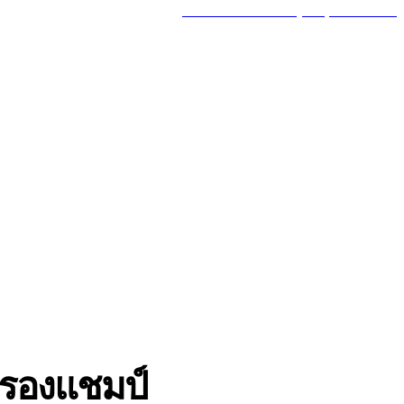
MY ACCOUNT
GOT A TIP? CALL (777) 625-7647
MORE
TRAVEL
ครองแชมป์