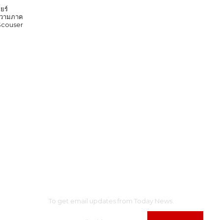
ยร์
ก ความภาค
 Scouser
SUBSCRIBE
AINMENT
To get email updates from Today News.