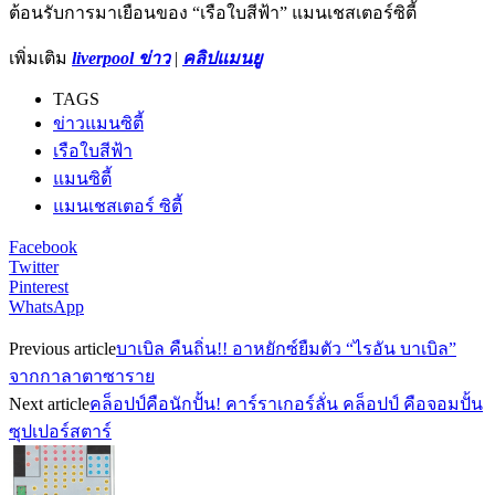
ต้อนรับการมาเยือนของ “เรือใบสีฟ้า” แมนเชสเตอร์ซิตี้
เพิ่มเติม
liverpool ข่าว
|
คลิปแมนยู
TAGS
ข่าวแมนซิตี้
เรือใบสีฟ้า
แมนซิตี้
แมนเชสเตอร์ ซิตี้
Facebook
Twitter
Pinterest
WhatsApp
Previous article
บาเบิล คืนถิ่น!! อาหยักซ์ยืมตัว “ไรอัน บาเบิล”
จากกาลาตาซาราย
Next article
คล็อปป์คือนักปั้น! คาร์ราเกอร์ลั่น คล็อปป์ คือจอมปั้น
ซุปเปอร์สตาร์