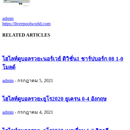
admin
https://liverpoolworld.com
RELATED ARTICLES
ไฮไลท์ดูบอลรวยxนอร์เวย์ ดิวิชั่น1 ชาร์ปบอร์ก 08 1-0
โมลด์
admin
-
กรกฎาคม 5, 2021
ไฮไลท์ดูบอลรวยxยูโร2020 ยูเครน 0-4 อังกฤษ
admin
-
กรกฎาคม 4, 2021