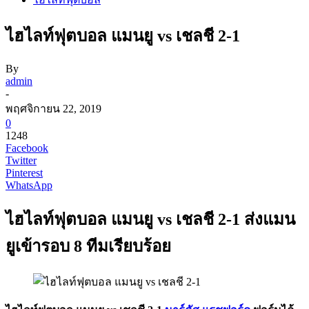
ไฮไลท์ฟุตบอล แมนยู vs เชลชี 2-1
By
admin
-
พฤศจิกายน 22, 2019
0
1248
Facebook
Twitter
Pinterest
WhatsApp
ไฮไลท์ฟุตบอล แมนยู vs เชลชี 2-1 ส่งแมน
ยูเข้ารอบ 8 ทีมเรียบร้อย