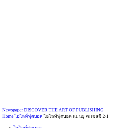
Newspaper
DISCOVER THE ART OF PUBLISHING
Home
ไฮไลท์ฟุตบอล
ไฮไลท์ฟุตบอล แมนยู vs เชลชี 2-1
ไฮไลท์ฟุตบอล